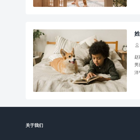
姓

赵
男
洋
参
关于我们