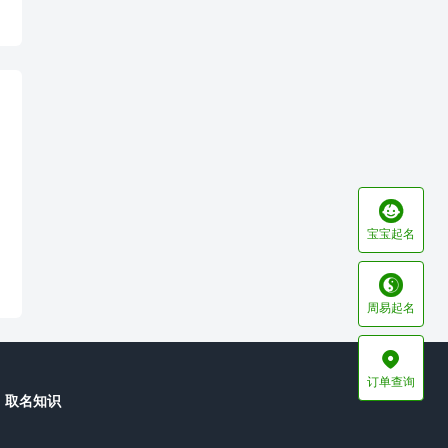

宝宝起名

周易起名

订单查询
取名知识