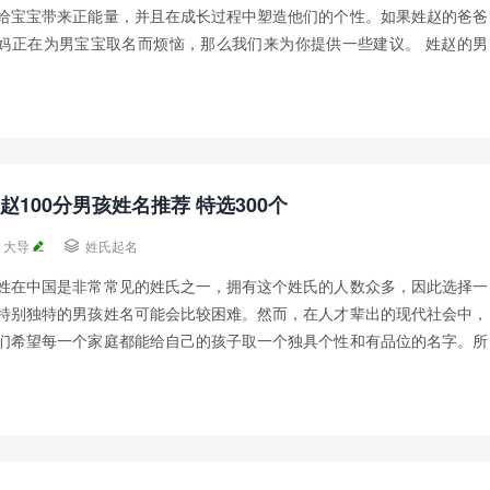
给宝宝带来正能量，并且在成长过程中塑造他们的个性。如果姓赵的爸爸
妈正在为男宝宝取名而烦恼，那么我们来为你提供一些建议。 姓赵的男
宝取什么名字好一： 赵钦凯、赵识锦、赵朝...
赵100分男孩姓名推荐 特选300个
大导

姓氏起名
姓在中国是非常常见的姓氏之一，拥有这个姓氏的人数众多，因此选择一
特别独特的男孩姓名可能会比较困难。然而，在人才辈出的现代社会中，
们希望每一个家庭都能给自己的孩子取一个独具个性和有品位的名字。所
，起名蛙将为您推荐一些姓赵的男孩名字，希...