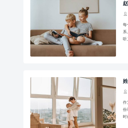
赵

每
系
听
字
姓

作
份
时
可