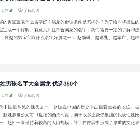
大导

姓氏起名
赵的男宝宝取什么名字好？属龙的命理条件是怎样的？为了给即将出生的
宝宝取一个好听、有意义并且符合属龙的名字，我们需要一定的了解和选
。 姓赵的男宝宝取什么名字好属龙一： 赵劭树、赵迅兆、赵军广、赵唯
、赵焕诚、赵辛暠、 赵敏彤、赵莜基、赵...
姓男孩名字大全属龙 优选350个
大导

姓氏起名
为中国最常见的姓氏之一，赵姓在中国的历史中占据着重要的地位。据
，赵姓源自公元前11世纪的西周时期，属于以乡土豪强集团的代表性姓氏
一。赵姓一直保持着较高的人口规模，并且在传承中形成了厚重的文化底
。 在中国农历中，每个人都有一个属相，据...