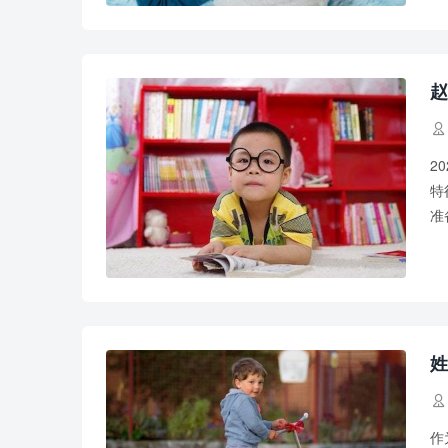
赵

2
特
准
要
姓

作