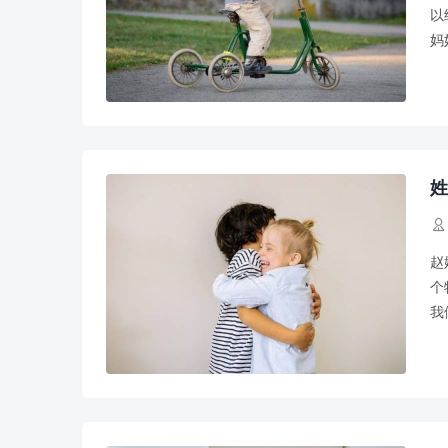
以
妈
宝
姓

赵
个
我
以