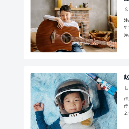

姓
男
择
才
赵

作
传
之
蕴