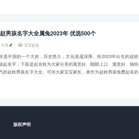
赵男孩名字大全属兔2023年 优选500个
大导

宝宝起名
姓是中国的一个大姓，历史悠久，文化底蕴深厚。给2023年出生的赵姓
孩起名字，下面是起名蛙为大家分享的寓意好、朗朗上口、寓意好、独特
气的赵姓男孩名字大全。可供大家宝宝家长，来作为赵姓男孩免费起名的
考。宝宝的名字是家庭中一份浓浓的爱意和...
版权声明