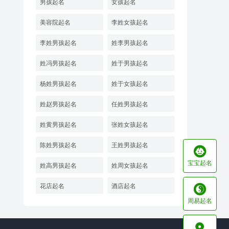
男孩起名
女孩起名
美容院起名
李姓女孩起名
李姓男孩起名
姓李男孩起名
姓冯男孩起名
姓于男孩起名
杨姓男孩起名
姓于女孩起名
姓赵男孩起名
任姓男孩起名
姓黄男孩起名
张姓女孩起名
陈姓男孩起名
王姓男孩起名

宝宝起名
姓高男孩起名
姓周女孩起名
花店起名
酒店起名

周易起名
