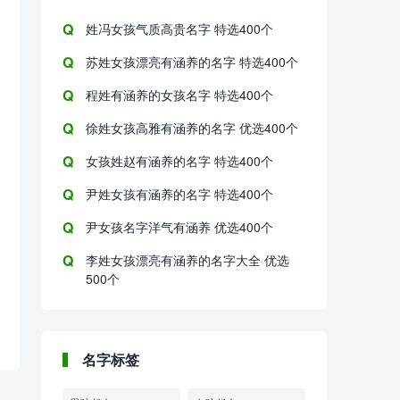
姓冯女孩气质高贵名字 特选400个
苏姓女孩漂亮有涵养的名字 特选400个
程姓有涵养的女孩名字 特选400个
徐姓女孩高雅有涵养的名字 优选400个
女孩姓赵有涵养的名字 特选400个
尹姓女孩有涵养的名字 特选400个
尹女孩名字洋气有涵养 优选400个
李姓女孩漂亮有涵养的名字大全 优选
500个
名字标签