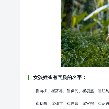
女孩姓崔有气质的名字：
崔向柳、崔蔷睿、崔岚梵、崔樱盛、崔玹
崔初向、崔婵竹、崔玟扉、崔宜婉、崔蔚