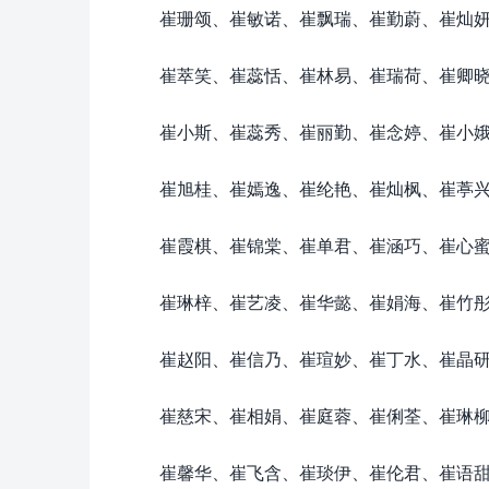
崔珊颂、崔敏诺、崔飘瑞、崔勤蔚、崔灿
崔萃笑、崔蕊恬、崔林易、崔瑞荷、崔卿
崔小斯、崔蕊秀、崔丽勤、崔念婷、崔小
崔旭桂、崔嫣逸、崔纶艳、崔灿枫、崔葶
崔霞棋、崔锦棠、崔单君、崔涵巧、崔心
崔琳梓、崔艺凌、崔华懿、崔娟海、崔竹
崔赵阳、崔信乃、崔瑄妙、崔丁水、崔晶
崔慈宋、崔相娟、崔庭蓉、崔俐荃、崔琳
崔馨华、崔飞含、崔琰伊、崔伦君、崔语