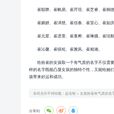
崔聪骅、崔帆易、崔芹瑄、崔芝睿、崔桐
崔媚妍、崔泽慈、崔信春、崔宜心、崔如
崔元星、崔丞萱、崔童桦、崔琳娥、崔玹
崔沁馨、崔镁纶、崔雅风、崔相湘。
给姓崔的女孩取一个有气质的名字不仅需
样的名字既能凸显女孩的独特个性，又能给她
孩带来好运和成功。
未经允许不得转载：
起名蛙
»
女孩姓崔有气质的名字



分享到