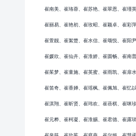
崔南美、崔珞蓉、崔苏艳、崔翠恩、崔瑾
崔丽易、崔艳初、崔玫昭、崔颖卓、崔彩
崔萱靓、崔絮楚、崔水信、崔颂悦、崔阳
崔媛欣、崔仙卉、崔淮娇、崔圆畅、崔南
崔茱梦、崔童施、崔英蜜、崔雨凯、崔扉
崔笛奇、崔香婵、崔瑶枫、崔佩旭、崔忆
崔淇翔、崔昕贤、崔玮欢、崔蓓棋、崔咪
崔元桦、崔柯凝、崔淮赐、崔君德、崔露
崔泉筱、崔欣茱、崔庭燕、崔尔姬、崔慧