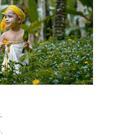
纯、
丹、