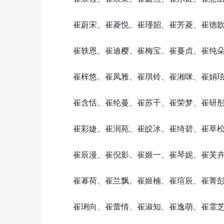
崔蔚宋、崔菱悦、崔瑾韶、崔芳菱、崔德
崔轶恩、崔迪樱、崔梅宝、崔蔓贞、崔纯
崔梓悠、崔凤雅、崔琪铃、崔湘咪、崔娟
崔含恬、崔纶蔓、崔苏千、崔荣梦、崔研
崔彩婕、崔润苑、崔皎冰、崔绮碧、崔草
崔辰漫、崔倪影、崔姬一、崔琴妮、崔芙
崔幂荷、崔兰飘、崔姬楠、崔瑄辰、崔菁
崔琍向、崔蕾情、崔淑知、崔逸萌、崔霏