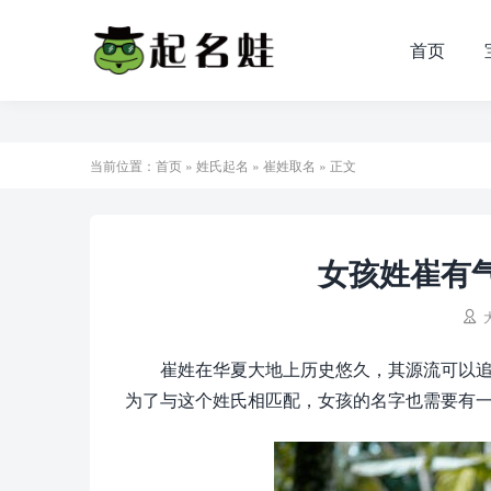
首页
当前位置：
首页
»
姓氏起名
»
崔姓取名
» 正文
女孩姓崔有气

崔姓在华夏大地上历史悠久，其源流可以
为了与这个姓氏相匹配，女孩的名字也需要有