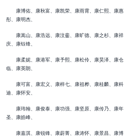
康博佑、康秋富、康凯荣、康雨霄、康仁熙、康惠
彤、康明杰、
康嵩山、康浩远、康汶銮、康旷德、康之杉、康祥
庆、康钰锋、
康柔妮、康港军、康予熙、康松伶、康昊泽、康仓
临、康英朗、
康可富、康宏义、康梓七、康祖桦、康桂麟、康科
迪、康怀安、
康玮翰、康俊泰、康功强、康坚原、康传乃、康年
圣、康皓峰、
康嘉淇、康锐锋、康蔚菁、康涛怀、康景昌、康博