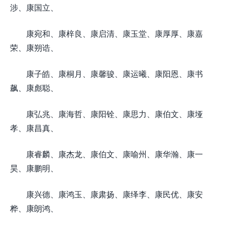
涉、康国立、
康宛和、康梓良、康启清、康玉堂、康厚厚、康嘉
荣、康朔诰、
康子皓、康桐月、康馨骏、康运曦、康阳恩、康书
飙、康彪聪、
康弘兆、康海哲、康阳铨、康思力、康伯文、康垭
孝、康昌真、
康睿麟、康杰龙、康伯文、康喻州、康华瀚、康一
昊、康鹏明、
康兴德、康鸿玉、康肃扬、康绎李、康民优、康安
桦、康朗鸿、