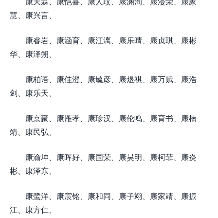
康天霖、康恺喜、康人玟、康渊洵、康漫荣、康家
慧、康兴言、
康睿岩、康涵育、康江漓、康乐晴、康贞琪、康彬
华、康泽朔、
康柏语、康佳澄、康毓彦、康煜祺、康万赋、康浩
剑、康乐天、
康京豪、康雁孝、康珍汉、康伦鸣、康育书、康楠
靖、康民弘、
康渝坤、康晖好、康国荣、康昊明、康柯菲、康炎
彬、康泽东、
康鹭洋、康宸铭、康和同、康子翊、康家靖、康振
江、康方仁、