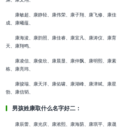
康敏超、康静轻、康伟荣、康子翔、康飞修、康佳
成、康曦蕴、
康海浚、康韵照、康佳睿、康宜凡、康涛仪、康育
天、康翔鸣、
康凌信、康俊欣、康晨显、康仲飘、康明熙、康素
栋、康亮玮、
康骏瑞、康天洋、康佑啸、康湖峰、康津斌、康星
勃、康信韬、
男孩姓康取什么名字好二：
康辰蕾、康光庆、康淞熙、康海荫、康琪平、康晟