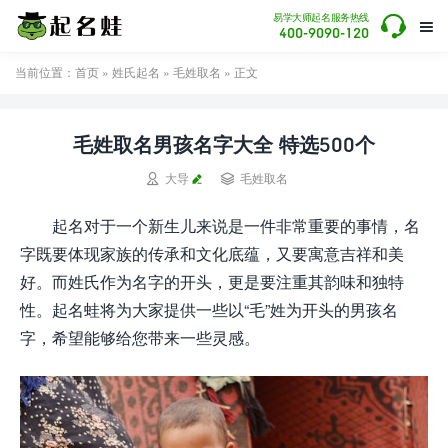

易学大师起名服务热线

400-9090-120
当前位置：
首页
»
姓氏起名
»
毛姓取名
» 正文
毛姓取名男孩名字大全 特选500个


大导
毛姓取名
起名对于一个新生儿来说是一件非常重要的事情，名
字既要体现家族的传承和文化底蕴，又要寓意吉祥和美
好。而姓氏作为名字的开头，更是要注重其韵味和独特
性。起名蛙将为大家提供一些以“毛”姓为开头的男孩名
字，希望能够给您带来一些灵感。