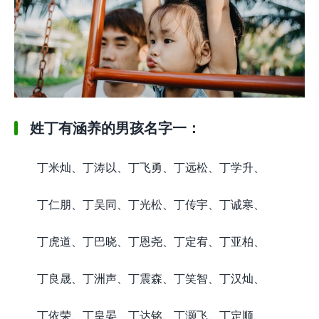
姓丁有涵养的男孩名字一：
丁米灿、丁涛以、丁飞勇、丁远松、丁学升、
丁仁朋、丁吴同、丁光松、丁传宇、丁诚寒、
丁虎道、丁巴晓、丁恩尧、丁定宥、丁亚柏、
丁良晟、丁洲声、丁震森、丁笑智、丁汉灿、
丁依荣、丁皇晏、丁达铭、丁灏飞、丁定顺、