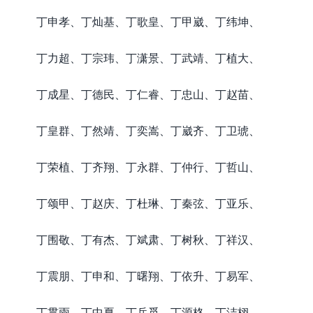
丁申孝、丁灿基、丁歌皇、丁甲崴、丁纬坤、
丁力超、丁宗玮、丁潇景、丁武靖、丁植大、
丁成星、丁德民、丁仁睿、丁忠山、丁赵苗、
丁皇群、丁然靖、丁奕嵩、丁崴齐、丁卫琥、
丁荣植、丁齐翔、丁永群、丁仲行、丁哲山、
丁颂甲、丁赵庆、丁杜琳、丁秦弦、丁亚乐、
丁围敬、丁有杰、丁斌肃、丁树秋、丁祥汉、
丁震朋、丁申和、丁曙翔、丁依升、丁易军、
丁贯雨、丁中夏、丁岳觅、丁源格、丁洁栩、