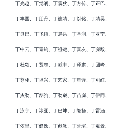
丁光赵、丁觉润、丁震狄、丁方传、丁正巴、
丁丰国、丁朋丹、丁连靖、丁以铭、丁靖昊、
丁良巴、丁飞镇、丁晨岳、丁圣润、丁亚宁、
丁中云、丁青钧、丁祖键、丁喜友、丁彪毅、
丁杜颂、丁贤志、丁威申、丁译肃、丁圆峰、
丁尊栩、丁坦兴、丁艺家、丁星译、丁刚红、
丁杰劲、丁磊驹、丁劲崴、丁苗彪、丁伊同、
丁泳宇、丁冰亚、丁巴坤、丁隆扬、丁雷涵、
丁依皇、丁健逸、丁彪泳、丁誉瑄、丁羲景、