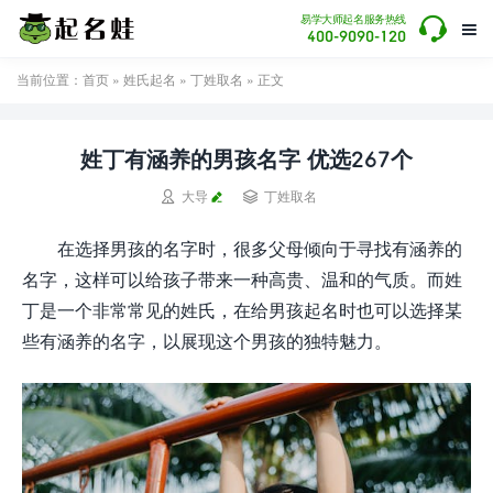

易学大师起名服务热线

400-9090-120
当前位置：
首页
»
姓氏起名
»
丁姓取名
» 正文
姓丁有涵养的男孩名字 优选267个


大导
丁姓取名
在选择男孩的名字时，很多父母倾向于寻找有涵养的
名字，这样可以给孩子带来一种高贵、温和的气质。而姓
丁是一个非常常见的姓氏，在给男孩起名时也可以选择某
些有涵养的名字，以展现这个男孩的独特魅力。