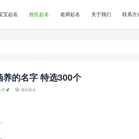
宝宝起名
姓氏起名
老师起名
关于我们
联系方
养的名字 特选300个
大导

蔡姓取名
欣、
蕊、