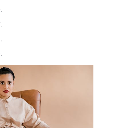
诺、
雨、
然、
雅、