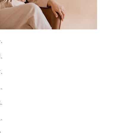
松、
雁、
方、
泉、
妮、
灵、