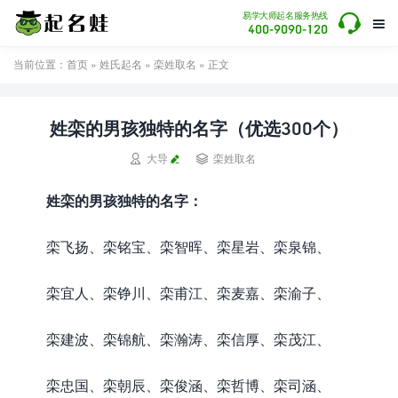

易学大师起名服务热线

400-9090-120
当前位置：
首页
»
姓氏起名
»
栾姓取名
» 正文
姓栾的男孩独特的名字（优选300个）


大导
栾姓取名
姓栾的男孩独特的名字：
栾飞扬、栾铭宝、栾智晖、栾星岩、栾泉锦、
栾宜人、栾铮川、栾甫江、栾麦嘉、栾渝子、
栾建波、栾锦航、栾瀚涛、栾信厚、栾茂江、
栾忠国、栾朝辰、栾俊涵、栾哲博、栾司涵、