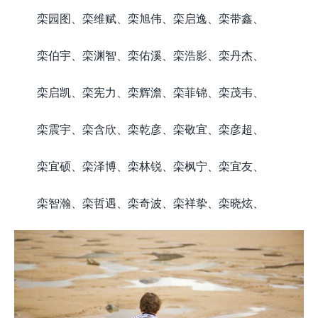
栾园图、栾维赋、栾旭伟、栾启逸、栾带鑫、
栾伯宇、栾渊智、栾佑溪、栾浩影、栾丹杰、
栾启凯、栾宪力、栾辉澹、栾菲锦、栾茂韦、
栾震宇、栾含欣、栾乾彦、栾敬宜、栾彦超、
栾宜硕、栾泽博、栾林锐、栾枫宁、栾宜友、
栾智瀚、栾哲遇、栾奇波、栾祥挚、栾晓炫、