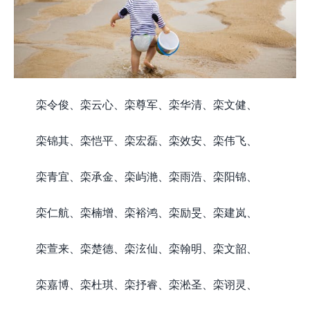
栾令俊、栾云心、栾尊军、栾华清、栾文健、
栾锦其、栾恺平、栾宏磊、栾效安、栾伟飞、
栾青宜、栾承金、栾屿滟、栾雨浩、栾阳锦、
栾仁航、栾楠增、栾裕鸿、栾励旻、栾建岚、
栾萱来、栾楚德、栾泫仙、栾翰明、栾文韶、
栾嘉博、栾杜琪、栾抒睿、栾淞圣、栾诩灵、