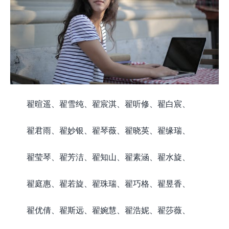
翟暄遥、翟雪纯、翟宸淇、翟听修、翟白宸、
翟君雨、翟妙银、翟琴薇、翟晓英、翟缘瑞、
翟莹琴、翟芳洁、翟知山、翟素涵、翟水旋、
翟庭惠、翟若旋、翟珠瑞、翟巧格、翟昱香、
翟优倩、翟斯远、翟婉慧、翟浩妮、翟莎薇、