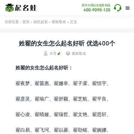

易学大师起名服务热线

400-9090-120
当前位置：
首页
»
姓氏起名
»
翟姓取名
» 正文
姓翟的女生怎么起名好听 优选400个


大导
翟姓取名
姓翟的女生怎么起名好听：
翟夜梦、翟茵惠、翟姗幸、翟子濯、翟恬宇、
翟彦灵、翟瑜广、翟舒颖、翟芝航、翟平良、
翟心凌、翟晴娅、翟瑞哲、翟文艳、翟思轩、
翟白易、翟飞珂、翟以菱、翟劭铭、翟婉娜、