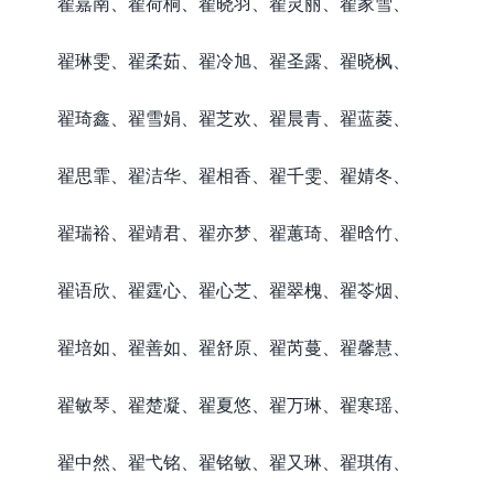
翟嘉南、翟荷桐、翟晓羽、翟灵丽、翟家雪、
翟琳雯、翟柔茹、翟冷旭、翟圣露、翟晓枫、
翟琦鑫、翟雪娟、翟芝欢、翟晨青、翟蓝菱、
翟思霏、翟洁华、翟相香、翟千雯、翟婧冬、
翟瑞裕、翟靖君、翟亦梦、翟蕙琦、翟晗竹、
翟语欣、翟霆心、翟心芝、翟翠槐、翟苓烟、
翟培如、翟善如、翟舒原、翟芮蔓、翟馨慧、
翟敏琴、翟楚凝、翟夏悠、翟万琳、翟寒瑶、
翟中然、翟弋铭、翟铭敏、翟又琳、翟琪侑、