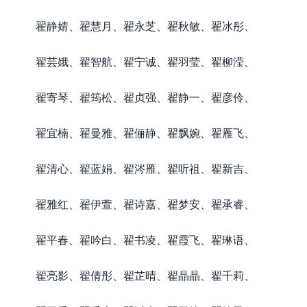
翟静婧、翟慧月、翟永芝、翟秋敏、翟冰彤、
翟芸娥、翟智航、翟宁诚、翟羽莹、翟柳滢、
翟寄琴、翟筠松、翟贞强、翟静一、翟彦伶、
翟宜楠、翟曼雅、翟俪静、翟飘婉、翟雁飞、
翟清心、翟蓝娟、翟涔雁、翟听祖、翟新吉、
翟雅红、翟伊萱、翟诗嘉、翟梦安、翟承睿、
翟平春、翟吟白、翟书凌、翟霞飞、翟琳语、
翟亮影、翟倩彤、翟芷晴、翟晶晶、翟千莉、