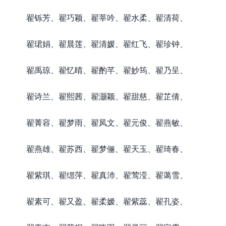
翟铄芳、翟巧颖、翟莘吟、翟水柔、翟清荷、
翟珺娟、翟晨莲、翟清媛、翟红飞、翟珍钟、
翟禹琼、翟忆晴、翟酌芊、翟妙筠、翟乃呈、
翟诗兰、翟熙茜、翟灏颖、翟甜慈、翟芷倩、
翟菁容、翟梦雨、翟凤文、翟元俊、翟燕敏、
翟燕雄、翟苏西、翟梦俪、翟天玉、翟琦春、
翟紫琪、翟缌萍、翟真沛、翟莺滢、翟蔼雪、
翟素可、翟又盈、翟柔嫒、翟紫蕊、翟孔姿、