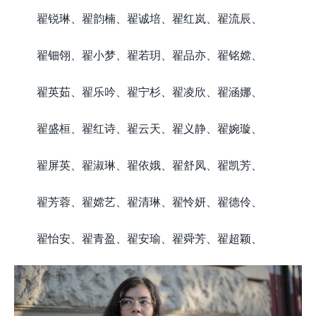
翟锐琳、翟韵楠、翟诚培、翟红岚、翟流辰、
翟钿翎、翟小梦、翟若玥、翟品亦、翟铭嫦、
翟英茹、翟乐吟、翟宁杉、翟凌欣、翟涵娜、
翟盛桓、翟红诗、翟云天、翟义静、翟婉璇、
翟屏英、翟淑琳、翟依娥、翟舒凤、翟凯芳、
翟芳蓉、翟嫦艺、翟清琳、翟怜妍、翟德伶、
翟怡安、翟青盈、翟安瑜、翟舜芳、翟超颖、