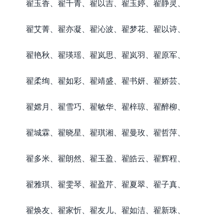
翟玉香、翟千青、翟以吉、翟玉婷、翟静灵、
翟艾菁、翟亦凝、翟沁波、翟梦花、翟以诗、
翟艳秋、翟瑛瑶、翟岚思、翟岚羽、翟原军、
翟柔绚、翟如彩、翟靖盛、翟书妍、翟娇芸、
翟嫦月、翟雪巧、翟敏华、翟梓琼、翟醉柳、
翟城霖、翟晓星、翟琪湘、翟曼玫、翟哲萍、
翟多米、翟朗然、翟玉盈、翟皓云、翟辉程、
翟雅琪、翟雯琴、翟盈芹、翟夏翠、翟子真、
翟焕友、翟家忻、翟友儿、翟如洁、翟新珠、