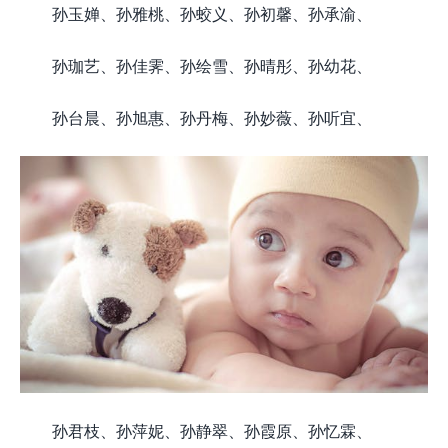
孙玉婵、孙雅桃、孙蛟义、孙初馨、孙承渝、
孙珈艺、孙佳霁、孙绘雪、孙晴彤、孙幼花、
孙台晨、孙旭惠、孙丹梅、孙妙薇、孙听宜、
孙君枝、孙萍妮、孙静翠、孙霞原、孙忆霖、