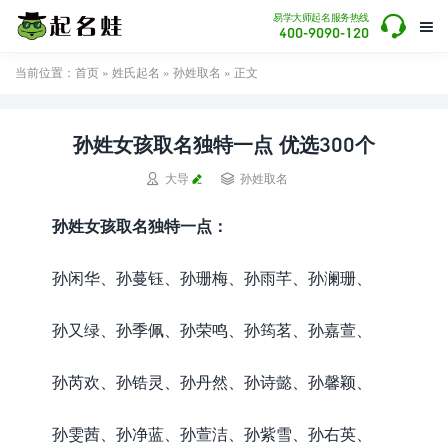

易学大师起名服务热线

400-9090-120
当前位置：
首页
»
姓氏起名
»
孙姓取名
» 正文
孙姓女孩取名独特一点 优选300个


大导
孙姓取名
孙姓女孩取名独特一点：
孙闲华、孙蔓钰、孙珊梅、孙雨芊、孙澜珊、
孙又绿、孙季佩、孙荣鸣、孙筠茗、孙嘉萱、
孙芮欢、孙锆灵、孙丹然、孙诗懿、孙馨颖、
孙雯茜、孙净蓝、孙萱洁、孙紫雪、孙右英、