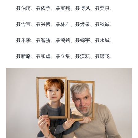
聂伯琦、聂依予、聂宝翔、聂博风、聂奕泉、
聂含宝、聂兴博、聂林君、聂烨泉、聂秋诚、
聂乐挚、聂智骄、聂鸿铭、聂锦宇、聂永城、
聂新略、聂和虐、聂立集、聂潇耘、聂潇飞、