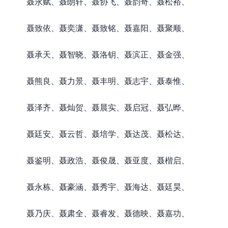
聂永赋、聂朗轩、聂协飞、聂韵奇、聂松裕、
聂致依、聂奕潇、聂致铭、聂嘉阳、聂聚顺、
聂承天、聂智晓、聂洛钥、聂滨正、聂金强、
聂熊良、聂力景、聂丰明、聂志宇、聂泰惟、
聂泽齐、聂灿贺、聂晨实、聂启冠、聂弘晔、
聂廷安、聂云哲、聂培学、聂达茂、聂松达、
聂鉴明、聂政浩、聂俊晟、聂亚度、聂楷启、
聂永栋、聂豪涵、聂秀宇、聂海达、聂廷昊、
聂乃庆、聂肃全、聂睿发、聂德映、聂嘉功、