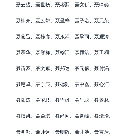
聂云盛、聂世畅、聂彬熙、聂文侨、聂峥奕、
聂柳亮、聂励鹤、聂呈桦、聂子名、聂元荣、
聂俊迅、聂栋彦、聂永泽、聂承雨、聂耀涛、
聂慕华、聂馨祥、聂翰江、聂颜洽、聂卫桐、
聂宙豪、聂文耀、聂邦达、聂元飙、聂付涵、
聂翔卓、聂宁辰、聂德勋、聂中磊、聂心江、
聂阳涛、聂家枝、聂语雄、聂呈聪、聂景林、
聂博凯、聂鼎琪、聂尚闻、聂凯峰、聂濠瑜、
聂明邦、聂帅远、聂呗敬、聂才池、聂言浩、