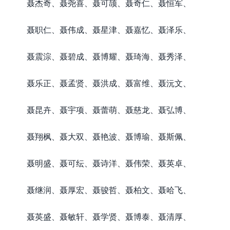
聂杰奇、聂尧喜、聂可颉、聂奇仁、聂恒军、
聂职仁、聂伟成、聂星津、聂嘉忆、聂泽乐、
聂震淙、聂碧成、聂博耀、聂琦海、聂秀泽、
聂乐正、聂孟贤、聂洪成、聂富维、聂沅文、
聂昆卉、聂宇项、聂蕾萌、聂慈龙、聂弘博、
聂翔枫、聂大双、聂艳波、聂博瑜、聂斯佩、
聂明盛、聂可纭、聂诗洋、聂伟荣、聂英卓、
聂继润、聂厚宏、聂骏哲、聂柏文、聂哈飞、
聂英盛、聂敏轩、聂学贤、聂博泰、聂清厚、