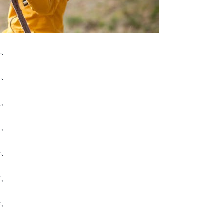
溪、
翎、
歌、
明、
浩、
才、
涛、