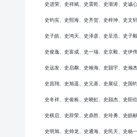
史进荣、史祥斌、史震乾、史渐涛、史诚
史钧实、史熙海、史齐贺、史梓坤、史文
史子皓、史鸿天、史泽彦、史呈浩、史子
史俊逸、史富成、史一瑞、史京毅、史伊
史远发、史启粼、史翰海、史颢宇、史瀚
史昌翔、史旭遥、史元基、史展征、史国
史冬祥、史俊栋、史晓虹、史颢杰、史阳
史棋启、史辞荣、史鼎胜、史玲勇、史皓
史明旭、史帅龙、史通海、史民天、史杨