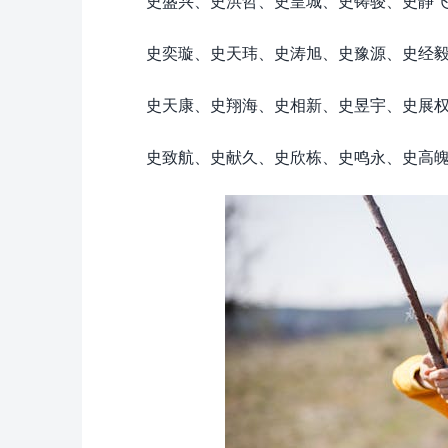
史盛兴、史洪哲、史皇城、史铸骏、史静
史奕璇、史天玮、史涛旭、史豫源、史经
史天康、史翔海、史相新、史昱宇、史展
史致航、史献久、史欣栋、史鸣永、史高