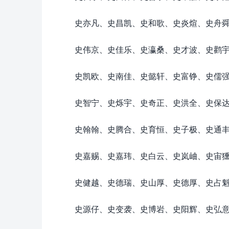
史亦凡、史昌凯、史和歌、史炎煊、史舟
史伟京、史佳乐、史瀛桑、史才波、史鹳
史凯欧、史南佳、史懿轩、史富铮、史儒
史智宁、史烁宇、史奇正、史洪全、史保
史翰翰、史腾合、史育恒、史子极、史通
史嘉赐、史嘉玮、史白云、史岚岫、史宙
史健越、史德瑞、史山厚、史德厚、史占
史源仔、史变袭、史博岩、史阳辉、史弘