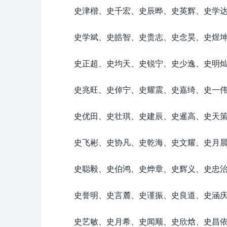
史津楷、史千宏、史辰晔、史英辉、史学
史学斌、史皓智、史贵志、史念昊、史煜
史正超、史均天、史锐宁、史少逸、史明
史兆旺、史倬宁、史耀震、史嘉绮、史一
史优田、史壮琪、史建辰、史暹高、史天
史飞彬、史协凡、史乾海、史文耀、史月
史聪毅、史伯鸿、史烨章、史辉义、史忠
史誉明、史言麓、史谨振、史良道、史涵
史艺敏、史月希、史闻顺、史欣焓、史昌