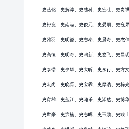
史艺铭、史辉淳、史越科、史宏壮、史贵
史彬竞、史南滢、史俊元、史晏朋、史巍
史雅羽、史明徽、史志泰、史晨奇、史杰
史高恒、史明奇、史昀新、史悠飞、史昌
史泰锴、史亨辉、史大昕、史永行、史方
史宏尚、史晓霄、史宝霁、史厚浩、史梓
史宵雄、史蓝江、史璐乐、史泽然、史博
史世豪、史宸楠、史志晖、史玉勋、史竣