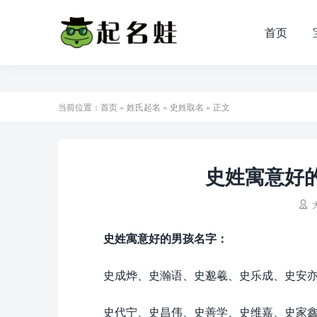
首页
当前位置：
首页
»
姓氏起名
»
史姓取名
» 正文
史姓寓意好的

史姓寓意好的男孩名字：
史成烨、史瀚语、史邈羲、史乐成、史安
史代宁、史昌伟、史善学、史维嘉、史家