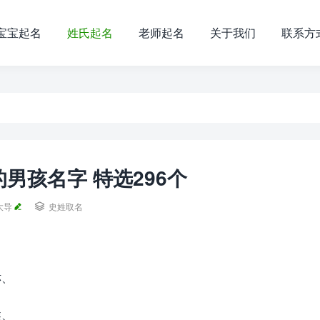
宝宝起名
姓氏起名
老师起名
关于我们
联系方
男孩名字 特选296个
大导

史姓取名
亦、
鑫、