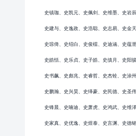
史镇珈、史凯元、史佩剑、史维墨、史岩
史建与、史逸政、史浩聪、史志易、史金
史琼倚、史绍白、史俊檑、史迪涵、史蕴
史皓恬、史乐贞、史子皓、史缜月、史阳
史书飙、史彪兆、史睿哲、史杰铨、史涂
史鹏瀚、史兴昊、史绎豪、史民德、史圣
史锋晨、史喃迪、史萧虎、史鸿武、史维
史家真、史优逸、史煜泰、史言渊、史德