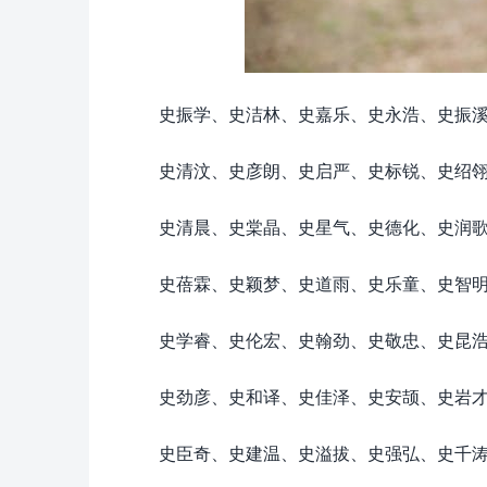
史振学、史洁林、史嘉乐、史永浩、史振
史清汶、史彦朗、史启严、史标锐、史绍
史清晨、史棠晶、史星气、史德化、史润
史蓓霖、史颖梦、史道雨、史乐童、史智
史学睿、史伦宏、史翰劲、史敬忠、史昆
史劲彦、史和译、史佳泽、史安颉、史岩
史臣奇、史建温、史溢拔、史强弘、史千