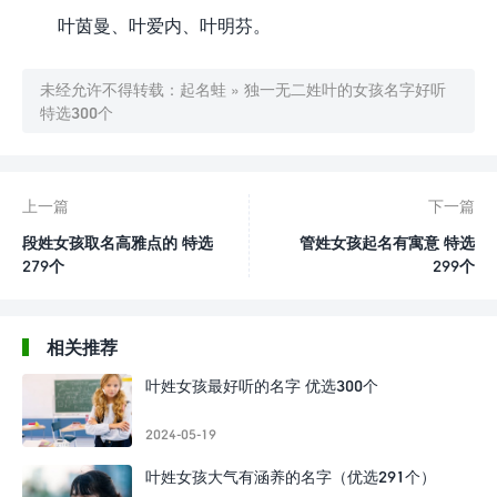
叶茵曼、叶爱内、叶明芬。
未经允许不得转载：
起名蛙
»
独一无二姓叶的女孩名字好听
特选300个
上一篇
下一篇
段姓女孩取名高雅点的 特选
管姓女孩起名有寓意 特选
279个
299个
相关推荐
叶姓女孩最好听的名字 优选300个
2024-05-19
叶姓女孩大气有涵养的名字（优选291个）