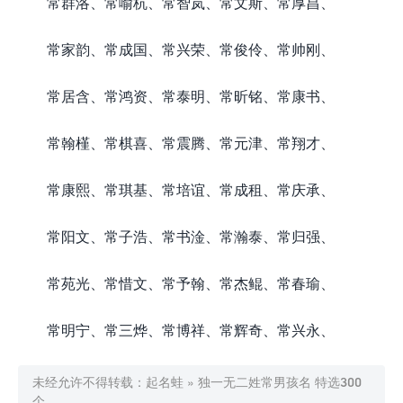
常群洛、常喻杭、常智岚、常文斯、常厚昌、
常家韵、常成国、常兴荣、常俊伶、常帅刚、
常居含、常鸿资、常泰明、常昕铭、常康书、
常翰槿、常棋喜、常震腾、常元津、常翔才、
常康熙、常琪基、常培谊、常成租、常庆承、
常阳文、常子浩、常书淦、常瀚泰、常归强、
常苑光、常惜文、常予翰、常杰鲲、常春瑜、
常明宁、常三烨、常博祥、常辉奇、常兴永、
未经允许不得转载：
起名蛙
»
独一无二姓常男孩名 特选300
个