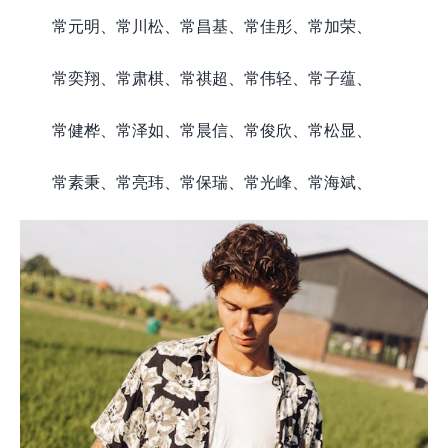
常元明、常川松、常昌基、常佳彤、常加荣、
常奕翔、常肃棋、常祺超、常伟轻、常子蕴、
常健桦、常泽如、常晨信、常俊欣、常松显、
常素秉、常亮玮、常保瑞、常光峰、常海斌、