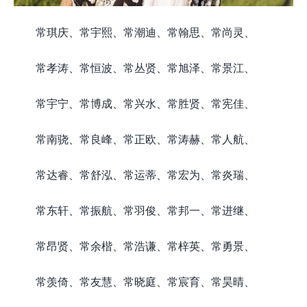
常琪庆、常宇熙、常潮迪、常翰思、常尚灵、
常孝涛、常恒波、常丛贤、常旭泽、常景江、
常宇宁、常博成、常兴水、常胜贤、常宪佳、
常南骁、常良峰、常正欧、常涛赫、常人航、
常达睿、常舒泓、常运蒂、常宏为、常炎瑞、
常东轩、常振航、常羽俊、常邦一、常进继、
常昂贤、常余楷、常浩谦、常梓英、常勇景、
常羡倚、常友慧、常晓庭、常宸育、常昊晴、