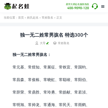

易学大师起名服务热线

400-9090-120
当前位置：
首页
»
姓氏起名
»
常姓取名
» 正文
独一无二姓常男孩名 特选300个


大导
常姓取名
独一无二姓常男孩名：
常元基、常煜知、常展征、常铁宜、常国钧、
常昌森、常俊栋、常晓虹、常聪竣、常阳伯、
常辞荣、常鼎胜、常玲勇、常皓献、常若浈、
常明旭、常帅龙、常通海、常民天、常雨鹤、