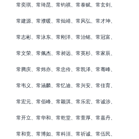
常奕琪、常琦昆、常钧祺、常泰赋、常玄剑、
常建源、常濮暖、常灿靖、常风弘、常才坤、
常志彬、常泳东、常刚洋、常治铭、常冠富、
常文荣、常佩杰、常昶远、常英杉、常家辰、
常腾庆、常炜亦、常忠伶、常凯泽、常骞峰、
常韦义、常涵麟、常忆迪、常兴安、常佳育、
常宏元、常佰峰、常颖淇、常乐宏、常诚涉、
常开立、常华和、常乾堂、常萱厚、常嘉丹、
常和竞、常博如、常科洹、常祈诚、常伍民、