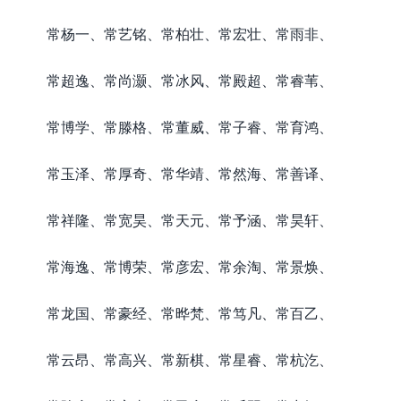
常杨一、常艺铭、常柏壮、常宏壮、常雨非、
常超逸、常尚灏、常冰风、常殿超、常睿苇、
常博学、常滕格、常董威、常子睿、常育鸿、
常玉泽、常厚奇、常华靖、常然海、常善译、
常祥隆、常宽昊、常天元、常予涵、常昊轩、
常海逸、常博荣、常彦宏、常余淘、常景焕、
常龙国、常豪经、常晔梵、常笃凡、常百乙、
常云昂、常高兴、常新棋、常星睿、常杭汔、