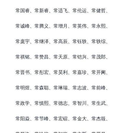
常国睿、常新睿、常适飞、常伦运、常健哲、
常诚峰、常腾义、常增月、常英伟、常永熙、
常庞宇、常继泽、常高辰、常钰轶、常轶综、
常祺铭、常赞昌、常天原、常铠兴、常茂郎、
常晋书、常彤宏、常昊利、常嘉珍、常开阑、
常明煜、常森聪、常琳瑞、常志波、常前峰、
常政学、常慎熙、常德志、常智川、常生武、
常阳焱、常节峰、常宏碹、常金大、常杰筱、