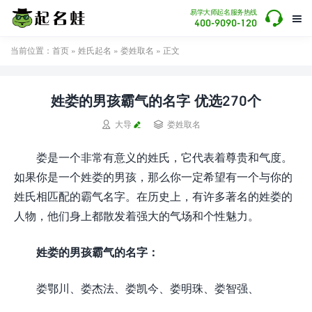

易学大师起名服务热线

400-9090-120
当前位置：
首页
»
姓氏起名
»
娄姓取名
» 正文
姓娄的男孩霸气的名字 优选270个


大导
娄姓取名
娄是一个非常有意义的姓氏，它代表着尊贵和气度。
如果你是一个姓娄的男孩，那么你一定希望有一个与你的
姓氏相匹配的霸气名字。在历史上，有许多著名的姓娄的
人物，他们身上都散发着强大的气场和个性魅力。
姓娄的男孩霸气的名字：
娄鄂川、娄杰法、娄凯今、娄明珠、娄智强、