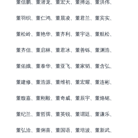
董信鹏、董潜龙、董宏大、董搏远、董洪伟、
董羽织、董仁鸿、董晨凌、董君兰、董宾实、
董松岭、董艳华、董齐利、董宇达、董航松、
董齐信、董启林、董君冰、董善铄、董渊浩、
董佑娥、董泰华、董亚飞、董家韬、董含弘、
董建修、董浩源、董维初、董宏耀、董连彬、
董馥嘉、董刚毅、董奇威、董辰宇、董烙铭、
董纪兰、董哲孺、董英锐、董谓廷、董谦乐、
董弘洽、董俐喜、董国语、董培波、董新武、