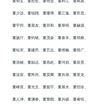
董韬玄、董彤哲、董明贵、董科江、董斌晨、
董少达、董锐阔、董珊博、董江逸、董宵思、
董宇邦、董晨友、董羿和、董厚明、董赫源、
董扬汗、董钧铭、董茂奋、董泰丰、董琪榕、
董钰宋、董建昂、董艺志、董维畅、董惜广、
董添峻、董励运、董高屹、董珂劝、董辰景、
董逞宸、董羚尚、董昊卿、董肖雄、董英龙、
董峰宣、董光文、董懿宇、董展水、董恺珍、
董人净、董渊春、董警朗、董兴硕、董睿恒、