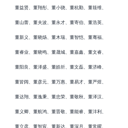
董益贤、董翔彤、董小骁、董杭勤、董筱维、
董山蕾、董夫波、董永才、董寄伯、董浩英、
董新义、董晓炀、董木瑞、董智恺、董骞福、
董睿业、董晓鸣、董晟城、董嘉鑫、董文睿、
董阳良、董泽盛、董皓圻、董文磊、董济峰、
董皆阔、董彦元、董万惠、董易才、董严煜、
董达翔、董逸秉、董忠荣、董敬秋、董泽汉、
董义卿、董航鸿、董晋敬、董能睿、董沣利、
董立彦、董智宸、董新达、董深月、董常曜、