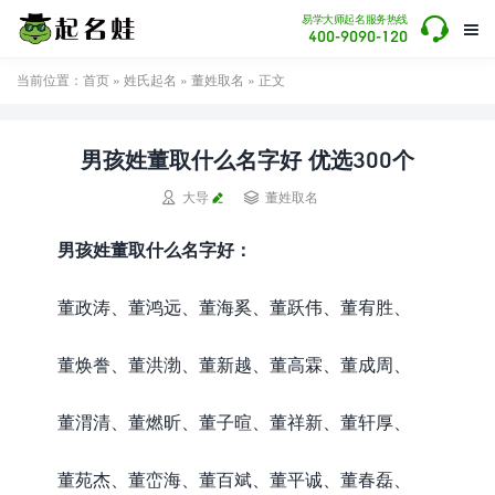

易学大师起名服务热线

400-9090-120
当前位置：
首页
»
姓氏起名
»
董姓取名
» 正文
男孩姓董取什么名字好 优选300个


大导
董姓取名
男孩姓董取什么名字好：
董政涛、董鸿远、董海奚、董跃伟、董宥胜、
董焕誊、董洪渤、董新越、董高霖、董成周、
董渭清、董燃昕、董子暄、董祥新、董轩厚、
董苑杰、董峦海、董百斌、董平诚、董春磊、