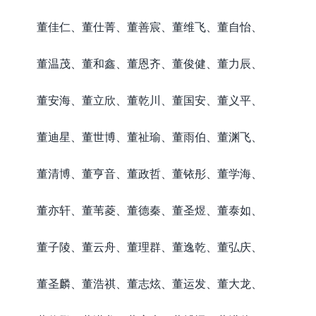
董佳仁、董仕菁、董善宸、董维飞、董自怡、
董温茂、董和鑫、董恩齐、董俊健、董力辰、
董安海、董立欣、董乾川、董国安、董义平、
董迪星、董世博、董祉瑜、董雨伯、董渊飞、
董清博、董亨音、董政哲、董铱彤、董学海、
董亦轩、董苇菱、董德秦、董圣煜、董泰如、
董子陵、董云舟、董理群、董逸乾、董弘庆、
董圣麟、董浩祺、董志炫、董运发、董大龙、