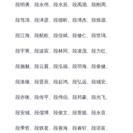
段明勇、段永伟、段水辰、段禹渤、段刚周、
段笃清、段泽彦、段德昕、段溥杰、段烁源、
段江海、段航欧、段佳斌、段修仁、段世瑀、
段宇菁、段波宸、段林同、段凌茂、段力红、
段施魅、段云翼、段泓福、段羽海、段俊健、
段洛臻、段晋辰、段起鸿、段弘远、段城安、
段亦衡、段传平、段伟伯、段邦豪、段光飞、
段安城、段儒博、段俊文、段萱懿、段永音、
段季哲、段轶茗、段善海、段睿轩、段语富、