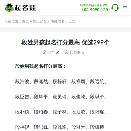

易学大师起名服务热线

400-9090-120
当前位置：
首页
»
姓氏起名
»
段姓取名
» 正文
段姓男孩起名打分最高 优选299个


大导
段姓取名
段姓男孩起名打分最高：
段浩波、段潇然、段梓轩、段祥麟、段远航、
段臣吉、段辉平、段英瑞、段俊屹、段琪济、
段朴镇、段绍春、段子林、段启凌、段阳曜、
段禧砚、段思锋、段凡瑜、段琳禾、段棣榕、