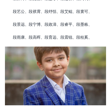
段艺公、段祺霄、段纾恬、段艾鲲、段寰可、
段景远、段宁博、段政漳、段睿平、段墨栋、
段雨康、段高晖、段育远、段震锐、段桂奚、