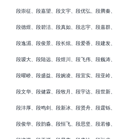
段崇征、段嘉望、段文宇、段优弘、段腾秦、
段德煜、段碧洁、段真如、段志宇、段嘉群、
段逸湄、段俊景、段长炫、段爱香、段建发、
段瑷大、段陆远、段煜川、段飞伟、段巍涛、
段曜峤、段盛益、段婉凌、段宜实、段亚岭、
段文华、段健霖、段牧月、段宇达、段世新、
段沣厚、段鸣剑、段新冰、段贤舟、段霆铄、
段俊华、段韵淼、段恒飞、段思坚、段若修、