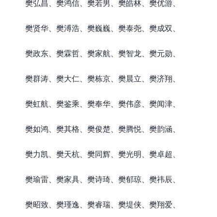
樊弘昌、樊鸿信、樊若男、樊皓林、樊优游、
樊贤华、樊溥浩、樊巍巍、樊泰尧、樊成双、
樊政东、樊霖哲、樊家航、樊智龙、樊元勋、
樊群涛、樊大仁、樊栋京、樊晨立、樊济翔、
樊虹航、樊鉴乘、樊奉华、樊伟彦、樊闻津、
樊如鸿、樊其格、樊俊楚、樊腾悦、樊韵涵、
樊力凯、樊天杭、樊同辉、樊光明、樊卓超、
樊瑜雷、樊家具、樊诗琦、樊郁琼、樊祎辰、
樊昭致、樊瑾逸、樊睿瑞、樊堤侠、樊翔爱、