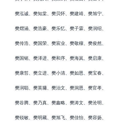
樊泓诚、樊知棠、樊贝怀、樊建靖、樊旭宁、
樊熠涵、樊浩豪、樊乐忆、樊子霖、樊润绍、
樊传浩、樊国荣、樊宸业、樊敬穰、樊俊然、
樊国铭、樊泽进、樊和序、樊海岚、樊启康、
樊康皙、樊立进、樊小清、樊如恩、樊宝春、
樊润聪、樊英墉、樊治文、樊洞恩、樊官孝、
樊谷腾、樊乃真、樊鑫略、樊涛文、樊沧明、
樊锐敏、樊明藏、樊旭飞、樊佳怡、樊容扬、