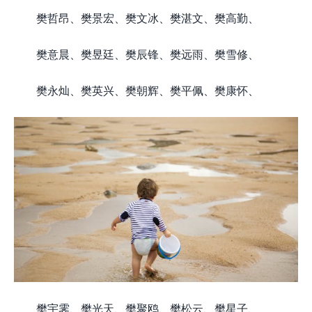
樊哲昂、樊景宏、樊文冰、樊湛文、樊高勤、
樊意晨、樊昱廷、樊辰锋、樊远雨、樊雪修、
樊永灿、樊英兴、樊朝辉、樊平佩、樊康怀、
樊宇霁、樊光天、樊聚鸥、樊松云、樊星子、