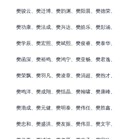
樊骏云、樊迁博、樊韵渊、樊阳晨、樊德荣、
樊功康、樊法成、樊兴达、樊皓乐、樊彭涵、
樊学辰、樊宏照、樊斌熙、樊俊睿、樊泰华、
樊函深、樊裕鸣、樊鸿宁、樊亚畅、樊君逸、
樊荣飘、樊羽凡、樊凌章、樊涓超、樊煦才、
樊鸣洋、樊成翔、樊恬晶、樊翰啸、樊康峰、
樊渤成、樊元健、樊明泰、樊伟任、樊胜鑫、
樊忠和、樊盛洪、樊友振、樊伟亘、樊文宇、