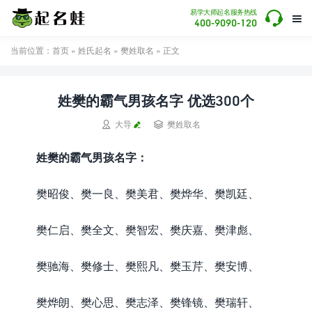

易学大师起名服务热线

400-9090-120
当前位置：
首页
»
姓氏起名
»
樊姓取名
» 正文
姓樊的霸气男孩名字 优选300个


大导
樊姓取名
姓樊的霸气男孩名字：
樊昭俊、樊一良、樊美君、樊烨华、樊凯廷、
樊仁启、樊全文、樊智宏、樊庆嘉、樊津彪、
樊驰海、樊修士、樊熙凡、樊玉芹、樊安博、
樊烨朗、樊心思、樊志泽、樊锋镜、樊瑞轩、