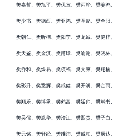
樊嘉哲、樊旭平、樊优宣、樊丙桦、樊姜鸿、
樊少书、樊德酉、樊亚鸿、樊圣懿、樊全阳、
樊朝仁、樊昕楠、樊阳宁、樊龙诚、樊健梓、
樊天鉴、樊金淇、樊甫璋、樊渝翰、樊晓林、
樊乔和、樊煜易、樊项福、樊文柬、樊翔楠、
樊彩升、樊竞辉、樊成健、樊开润、樊金雨、
樊顺乐、樊博承、樊鹤富、樊廷帅、樊斌书、
樊昊儒、樊胤华、樊浩江、樊熙贵、樊子白、
樊元铭、樊轩经、樊维沛、樊诚柏、樊辰达、