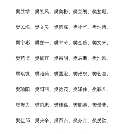
樊胜学、樊凯风、樊奥彬、樊宣朗、樊鉴珊、
樊民海、樊文昊、樊德霖、樊物华、樊浩博、
樊宇彬、樊鑫一、樊聿涛、樊金蘅、樊文来、
樊苑博、樊畅宜、樊昌明、樊辰斯、樊浩风、
樊琪微、樊驰翰、樊国宏、樊政权、樊艺喜、
樊瑜阳、樊阳羽、樊德茂、樊泽伟、樊菲凡、
樊樊力、樊甫忠、樊棣嘉、樊鹏池、樊景斐、
樊盐邡、樊决辛、樊百吉、樊亦金、樊旻勋、