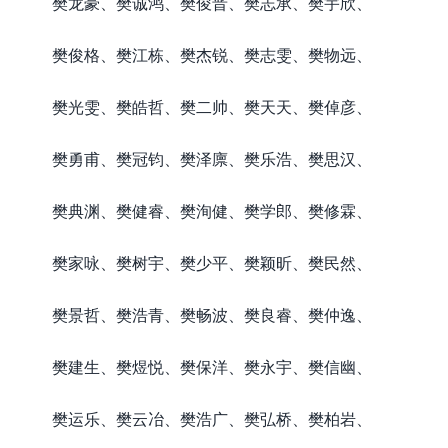
樊龙豪、樊诚鸿、樊俊晋、樊志承、樊宇欣、
樊俊格、樊江栋、樊杰锐、樊志雯、樊物远、
樊光雯、樊皓哲、樊二帅、樊天天、樊倬彦、
樊勇甫、樊冠钧、樊泽廪、樊乐浩、樊思汉、
樊典渊、樊健睿、樊洵健、樊学郎、樊修霖、
樊家咏、樊树宇、樊少平、樊颖昕、樊民然、
樊景哲、樊浩青、樊畅波、樊良睿、樊仲逸、
樊建生、樊煜悦、樊保洋、樊永宇、樊信幽、
樊运乐、樊云冶、樊浩广、樊弘桥、樊柏岩、