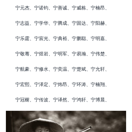
宁元杰、宁诺钧、宁善诚、宁威栋、宁楠昂、
宁志益、宁学华、宁腾成、宁固达、宁阳赫、
宁乐霆、宁宸光、宁典裕、宁鹏聪、宁明嘉、
宁敬骞、宁煜岩、宁明军、宁易瀚、宁伟楚、
宁航豪、宁修水、宁奕温、宁楚斌、宁允轩、
宁宏熙、宁泽定、宁炜昂、宁环涛、宁楠翔、
宁冠榭、宁传波、宁译然、宁鸿轩、宁博晨、