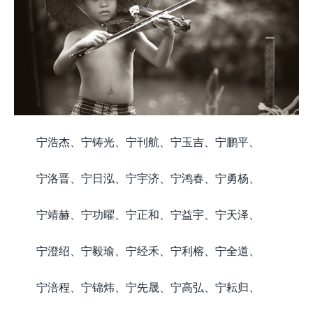
宁浩杰、宁铸光、宁刊航、宁玉吉、宁鹏平、
宁洛晋、宁日泓、宁宇济、宁鸿春、宁勇杨、
宁靖赫、宁功曜、宁正和、宁益宇、宁天泽、
宁澄绍、宁毅瑜、宁经禾、宁利榕、宁全道、
宁涪程、宁锦炜、宁先晟、宁高弘、宁耘归、