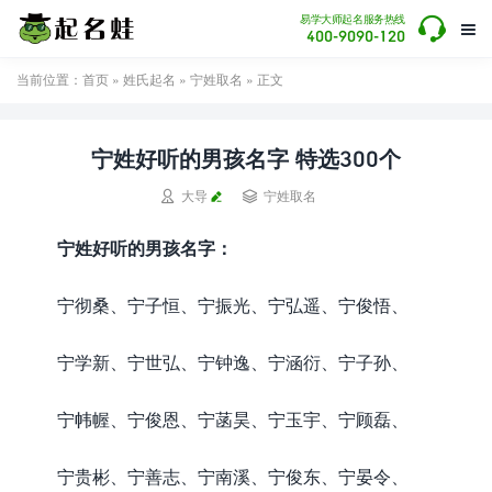

易学大师起名服务热线

400-9090-120
当前位置：
首页
»
姓氏起名
»
宁姓取名
» 正文
宁姓好听的男孩名字 特选300个


大导
宁姓取名
宁姓好听的男孩名字：
宁彻桑、宁子恒、宁振光、宁弘遥、宁俊悟、
宁学新、宁世弘、宁钟逸、宁涵衍、宁子孙、
宁帏幄、宁俊恩、宁菡昊、宁玉宇、宁顾磊、
宁贵彬、宁善志、宁南溪、宁俊东、宁晏令、