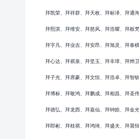
拜凯荣、拜祥群、拜天枚、拜标泽、拜通
拜熙淇、拜维安、拜慈风、拜浩耀、拜栎
拜字凡、拜业吉、拜安昂、拜旭灵、拜泰
拜心达、拜祺泉、拜坚玉、拜丰璋、拜烨
拜子光、拜席豪、拜文恒、拜浩卓、拜智
拜博标、拜敬鸿、拜鹏成、拜相昌、拜圣
拜德弘、拜龙西、拜嘉仙、拜钟皓、拜金
拜郎彬、拜枝祺、拜鸿琦、拜盛夫、拜晨