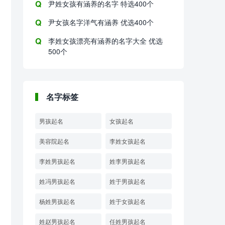
尹姓女孩有涵养的名字 特选400个
尹女孩名字洋气有涵养 优选400个
李姓女孩漂亮有涵养的名字大全 优选
500个
名字标签
男孩起名
女孩起名
美容院起名
李姓女孩起名
李姓男孩起名
姓李男孩起名
姓冯男孩起名
姓于男孩起名
杨姓男孩起名
姓于女孩起名
姓赵男孩起名
任姓男孩起名