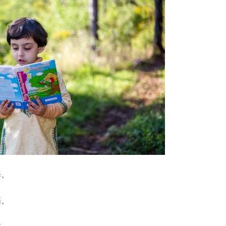
海、
基、