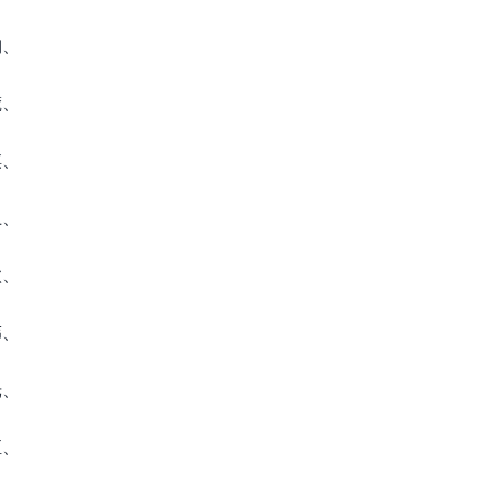
淘、
梵、
棋、
卫、
钦、
伟、
光、
恒、