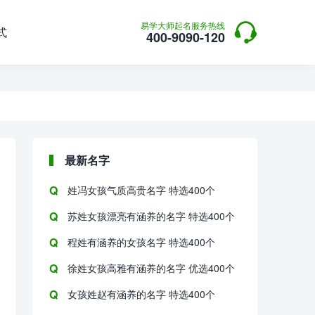

易学大师起名服务热线
式
400-9090-120
最新名字
姓冯女孩气质高贵名字 特选400个
苏姓女孩漂亮有涵养的名字 特选400个
程姓有涵养的女孩名字 特选400个
徐姓女孩高雅有涵养的名字 优选400个
女孩姓赵有涵养的名字 特选400个