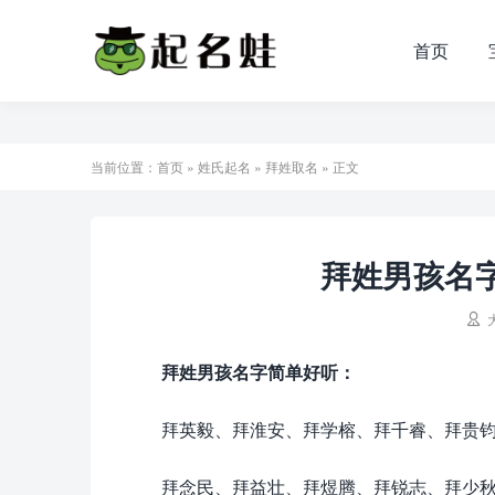
首页
当前位置：
首页
»
姓氏起名
»
拜姓取名
» 正文
拜姓男孩名字

拜姓男孩名字简单好听：
拜英毅、拜淮安、拜学榕、拜千睿、拜贵
拜念民、拜益壮、拜煜腾、拜锐志、拜少