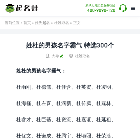

易学大师起名服务热线

400-9090-120
当前位置：
首页
»
姓氏起名
»
杜姓取名
» 正文
姓杜的男孩名字霸气 特选300个


大导
杜姓取名
姓杜的男孩名字霸气：
杜雨刚、杜德儒、杜佳含、杜英资、杜凌明、
杜海槿、杜左喜、杜涵新、杜传腾、杜霆林、
杜睿才、杜巨基、杜资流、杜嘉谊、杜延租、
杜优文、杜诺成、杜腾宇、杜顷照、杜荣淦、