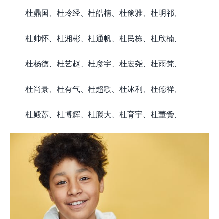
杜鼎国、杜玲经、杜皓楠、杜豫雅、杜明祁、
杜帅怀、杜湘彬、杜通帆、杜民栋、杜欣楠、
杜杨德、杜艺赵、杜彦宇、杜宏尧、杜雨梵、
杜尚景、杜有气、杜超歌、杜冰利、杜德祥、
杜殿苏、杜博辉、杜滕大、杜育宇、杜董夤、