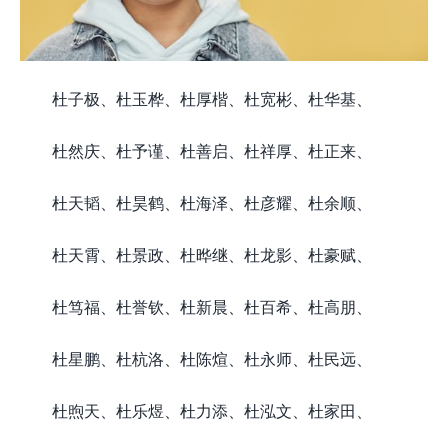
杜子极、杜玉桦、杜厚楷、杜宽彬、杜华基、
杜然庆、杜予谨、杜善启、杜祥厚、杜正来、
杜天韬、杜昊鹤、杜海泽、杜彦耀、杜余顺、
杜天霄、杜景政、杜晔继、杜龙影、杜豪赋、
杜笃福、杜誉钦、杜新晨、杜百希、杜高朋、
杜星鹏、杜杭洛、杜陈煊、杜永师、杜民远、
杜煦天、杜乐煜、杜力添、杜泓文、杜家田、