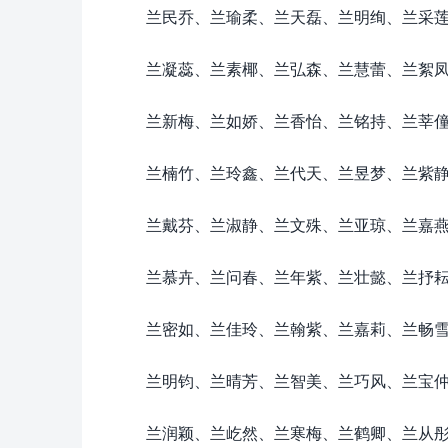
兰民乔、兰瑜柔、兰天磊、兰明绚、兰采
兰凝蕊、兰素椰、兰弘森、兰慧蕾、兰絮
兰新梅、兰如娇、兰香怡、兰铭持、兰莘
兰楠竹、兰玲鑫、兰代天、兰昱梦、兰紫
兰戴芬、兰淑静、兰文殊、兰亚琼、兰嘉
兰慕卉、兰问春、兰年紫、兰壮懿、兰抒
兰密如、兰佳玲、兰翰紫、兰嘉莉、兰畅
兰明钧、兰晴芳、兰智美、兰巧风、兰宝
兰润颖、兰屹然、兰寒梅、兰鹤卿、兰从