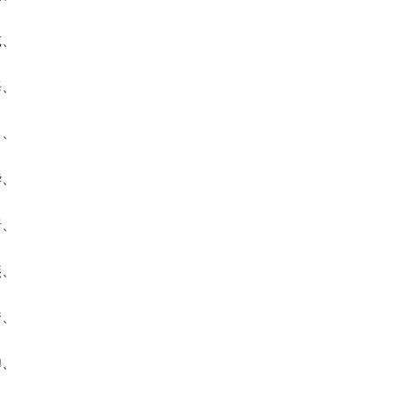
诚、
海、
白、
华、
绮、
燕、
秀、
婵、