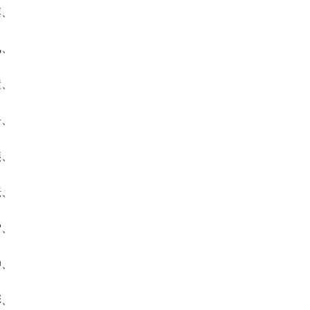
莲、
凤、
僮、
静、
燕、
耘、
雪、
仲、
彤、