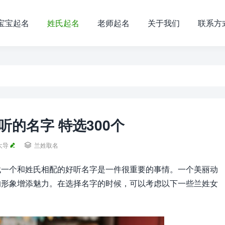
宝宝起名
姓氏起名
老师起名
关于我们
联系方
听的名字 特选300个
大导

兰姓取名
找一个和姓氏相配的好听名字是一件很重要的事情。一个美丽动
的形象增添魅力。在选择名字的时候，可以考虑以下一些兰姓女