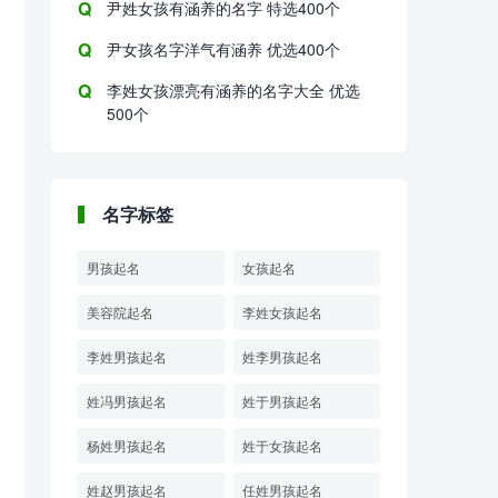
尹姓女孩有涵养的名字 特选400个
尹女孩名字洋气有涵养 优选400个
李姓女孩漂亮有涵养的名字大全 优选
500个
名字标签
男孩起名
女孩起名
美容院起名
李姓女孩起名
李姓男孩起名
姓李男孩起名
姓冯男孩起名
姓于男孩起名
杨姓男孩起名
姓于女孩起名
姓赵男孩起名
任姓男孩起名