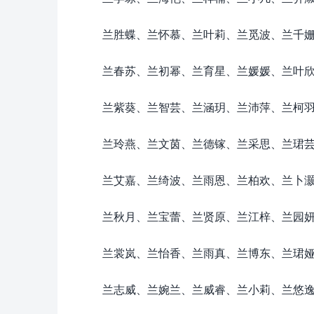
兰胜蝶、兰怀慕、兰叶莉、兰觅波、兰千
兰春苏、兰初幂、兰育星、兰媛媛、兰叶
兰紫葵、兰智芸、兰涵玥、兰沛萍、兰柯
兰玲燕、兰文茵、兰德镓、兰采思、兰珺
兰艾嘉、兰绮波、兰雨恩、兰柏欢、兰卜
兰秋月、兰宝蕾、兰贤原、兰江梓、兰园
兰裳岚、兰怡香、兰雨真、兰博东、兰珺
兰志威、兰婉兰、兰威睿、兰小莉、兰悠