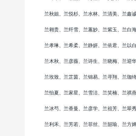
兰秋姐、兰悦杉、兰水林、兰清美、兰鑫
兰翱贵、兰纤雪、兰蕙妙、兰紫玉、兰白
兰孝琳、兰希柔、兰静妍、兰依君、兰以
兰木秋、兰彦薇、兰诗生、兰晓梅、兰迎
兰玫致、兰芷茵、兰锦易、兰寻翔、兰珈
兰怡夏、兰家星、兰雪洁、兰笑楠、兰祺
兰冰芍、兰香曼、兰彦学、兰祖芳、兰翠
兰利禾、兰芳若、兰菲丝、兰韶瑜、兰方