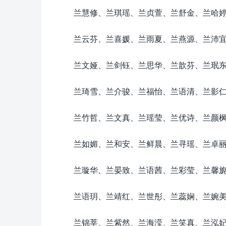
兰慧修、兰琪瑶、兰贞萱、兰舒金、兰哈
兰云芬、兰喜媛、兰雨夏、兰燕源、兰沛
兰文娅、兰剑钰、兰思华、兰歆芬、兰珉
兰琦雪、兰介骏、兰福怡、兰语清、兰影
兰竹哲、兰文真、兰瑶莹、兰优诗、兰颜
兰如媚、兰和安、兰鲜晨、兰寻瑶、兰卓
兰璇华、兰晏致、兰语茜、兰彩莹、兰馨
兰语玥、兰靖红、兰世彤、兰蕊娴、兰婉
兰锦莘、兰紫然、兰海滢、兰笑真、兰泓