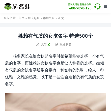

易学大师起名服务热线

400-9090-120
当前位置：
首页
»
姓氏起名
»
赖姓取名
» 正文
姓赖有气质的女孩名字 特选500个


大导
赖姓取名
很多家长在给女孩起名字时都希望能够选择一个有气
质的名字，而姓赖的女孩名字也是让人称赞的选择。姓赖
有气质的女孩名字通常会带有一种独特的韵味，给人一种
优雅、文雅的感觉。以下是一些适合姓赖的有气质的女孩
名字。