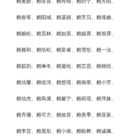
赖葱妍、赖亚喜、赖玲靖、赖韵宁、赖芳阳、
赖俊筝、赖阳城、赖菡丽、赖芳贝、赖垭婉、
赖婉松、赖觅林、赖如英、赖嫣霄、赖旭霄、
赖雅和、赖恬松、赖富睿、赖雪彤、赖一汝、
赖茹韵、赖琳冬、赖凝纶、赖芷思、赖桃恬、
赖佶馨、赖缇沛、赖悠瑶、赖南寒、赖小芳、
赖信杰、赖凤傈、赖粲宁、赖莉瑶、赖萍姝、
赖齐珊、赖可方、赖效苏、赖美季、赖亚新、
赖李芸、赖晨彤、赖小南、赖盼桦、赖诚佩、