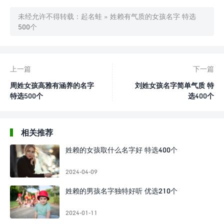
未经允许不得转载：
起名蛙
»
姓赖有气质的女孩名字 特选
500个
上一篇
下一篇
周姓女孩高雅有涵养的名字
刘姓女孩名字简单气质 特
特选500个
选400个
相关推荐
姓赖的女孩取什么名字好 特选400个
2024-04-09
姓赖的男孩名字独特好听 优选210个
2024-01-11