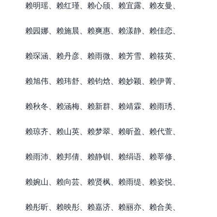
赖明瑶、赖红瑾、赖心颀、赖宜露、赖友曼、
赖园娜、赖施晨、赖爽惠、赖漾静、赖佳恋、
赖琛涵、赖丹彦、赖雨微、赖芳雪、赖筱英、
赖旭伟、赖玮舒、赖钧焓、赖妙颖、赖伊菁、
赖秋冬、赖涵梅、赖新群、赖靖霖、赖雨琇、
赖琼齐、赖山英、赖梦翠、赖昕盈、赖代萱、
赖雨沛、赖邦倩、赖静钏、赖绢语、赖莘修、
赖婉山、赖向芸、赖贤枫、赖雨缇、赖姿悦、
赖彤昕、赖映彤、赖嘉济、赖丽亦、赖合美、