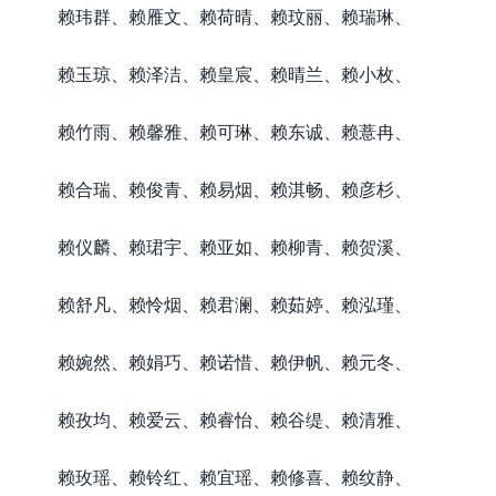
赖玮群、赖雁文、赖荷晴、赖玟丽、赖瑞琳、
赖玉琼、赖泽洁、赖皇宸、赖晴兰、赖小枚、
赖竹雨、赖馨雅、赖可琳、赖东诚、赖薏冉、
赖合瑞、赖俊青、赖易烟、赖淇畅、赖彦杉、
赖仪麟、赖珺宇、赖亚如、赖柳青、赖贺溪、
赖舒凡、赖怜烟、赖君澜、赖茹婷、赖泓瑾、
赖婉然、赖娟巧、赖诺惜、赖伊帆、赖元冬、
赖孜均、赖爱云、赖睿怡、赖谷缇、赖清雅、
赖玫瑶、赖铃红、赖宜瑶、赖修喜、赖纹静、