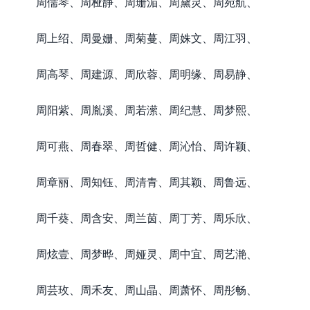
周儒琴、周桠静、周珊湄、周黛灵、周宛航、
周上绍、周曼姗、周菊蔓、周姝文、周江羽、
周高琴、周建源、周欣蓉、周明缘、周易静、
周阳紫、周胤溪、周若潆、周纪慧、周梦熙、
周可燕、周春翠、周哲健、周沁怡、周许颖、
周章丽、周知钰、周清青、周其颖、周鲁远、
周千葵、周含安、周兰茵、周丁芳、周乐欣、
周炫壹、周梦晔、周娅灵、周中宜、周艺滟、
周芸玫、周禾友、周山晶、周萧怀、周彤畅、