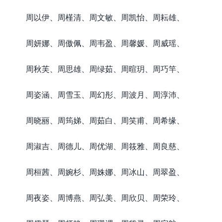
周以伊、周槿清、周文敏、周凯怡、周耘雄、
周妍娜、周傲佩、周韦盈、周馨媛、周威瑶、
周秋芙、周思雄、周绿茹、周暄玥、周巧竿、
周姿涵、周雪玉、周幻彤、周波月、周淳沛、
周晓丽、周筠娣、周茹白、周笑甫、周希缘、
周淑吉、周德儿、周优湖、周筱雅、周良慈、
周桓茜、周婉杉、周姝娜、周冰山、周翠盈、
周夜姿、周博燕、周弘美、周欣贝、周荣玲、