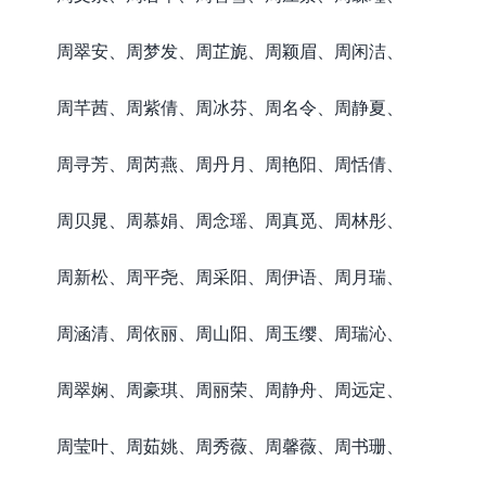
周翠安、周梦发、周芷旎、周颖眉、周闲洁、
周芊茜、周紫倩、周冰芬、周名令、周静夏、
周寻芳、周芮燕、周丹月、周艳阳、周恬倩、
周贝晁、周慕娟、周念瑶、周真觅、周林彤、
周新松、周平尧、周采阳、周伊语、周月瑞、
周涵清、周依丽、周山阳、周玉缨、周瑞沁、
周翠娴、周豪琪、周丽荣、周静舟、周远定、
周莹叶、周茹姚、周秀薇、周馨薇、周书珊、