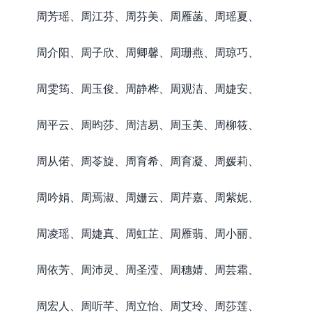
周芳瑶、周江芬、周芬美、周雁菡、周瑶夏、
周介阳、周子欣、周卿馨、周珊燕、周琼巧、
周雯筠、周玉俊、周静桦、周观洁、周婕安、
周平云、周昀莎、周洁易、周玉美、周柳筱、
周从偌、周苓旋、周育希、周育凝、周媛莉、
周吟娟、周焉淑、周姗云、周芹嘉、周紫妮、
周凌瑶、周婕真、周虹芷、周雁翡、周小丽、
周依芳、周沛灵、周圣滢、周穗婧、周芸霜、
周宏人、周听芊、周立怡、周艾玲、周莎莲、