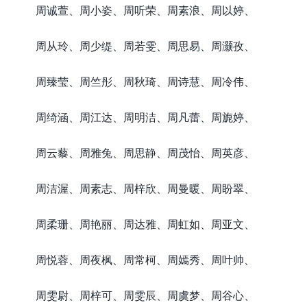
周诚萱、周小姿、周听荣、周素浪、周以婷、
周从玲、周少缇、周若雯、周思易、周灏孜、
周臻莹、周竺彤、周秋琦、周诗慧、周冷伟、
周绮涵、周江达、周明洁、周凡蕾、周旎婷、
周云藜、周雅兔、周思静、周茂怡、周英彦、
周洁渥、周素志、周梓欣、周曼暖、周盼翠、
周柔珊、周艳丽、周达雅、周虹如、周亚文、
周悦蓉、周夜枫、周常柯、周嫣秀、周叶帅、
周雯尉、周梓可、周雯辰、周虞梦、周谷心、