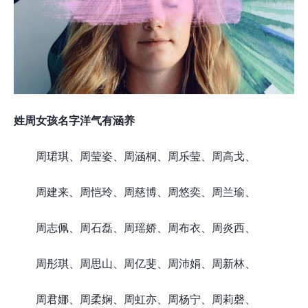
姓周女孩名字洋气有涵养
周珺琪、周莹姿、周涵桐、周乐莹、周高戈、
周建来、周恺玲、周慈博、周悠奕、周兰瑜、
周志佩、周石磊、周瑶娇、周布衣、周炎西、
周彤琪、周思山、周亿斐、周沛娟、周新林、
周君娜、周柔娴、周虹亦、周杨宁、周莉磬、