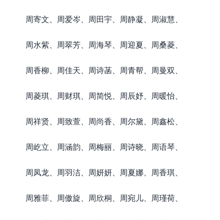
周寄文、周爱岑、周田宇、周静凝、周淑慧、
周水紫、周翠芳、周海琴、周迎夏、周桑菱、
周香柳、周佳天、周诗菡、周青帮、周曼双、
周菱琪、周财琪、周简悦、周辰妤、周暖怡、
周祥贤、周致萱、周尚香、周尔黛、周鑫松、
周屹立、周涵韵、周梅丽、周诗晓、周语琴、
周凤龙、周羽洁、周妍妍、周夏娜、周香琪、
周雅菲、周傲旋、周欣桐、周宛儿、周瑾荷、