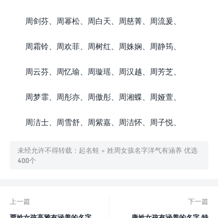
周剑芬、周幂松、周白天、周慈菁、周流爰、
周霜铃、周欢菲、周树红、周姝娴、周静筠、
周云芬、周忆瑜、周璇瑶、周汉越、周芳芝、
周梦霏、周彤亦、周傲彤、周湘蝶、周娅萱、
周洁士、周雪舒、周紫嘉、周洁怀、周子悦、
未经允许不得转载：
起名蛙
»
姓周女孩名字洋气有涵养 优选
400个
上一篇
下一篇
贾姓女孩高雅有涵养的名字
唐姓女孩有涵养的名字 特