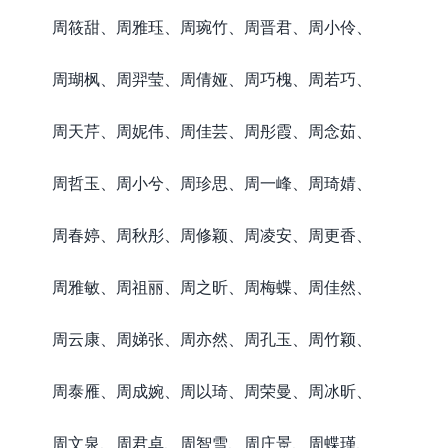
周筱甜、周雅珏、周琬竹、周晋君、周小伶、
周瑚枫、周羿莹、周倩娅、周巧槐、周若巧、
周天芹、周妮伟、周佳芸、周彤霞、周念茹、
周哲玉、周小兮、周珍思、周一峰、周琦婧、
周春婷、周秋彤、周修颖、周凌安、周更香、
周雅敏、周祖丽、周之昕、周梅蝶、周佳然、
周云康、周娣张、周亦然、周孔玉、周竹颖、
周泰雁、周成婉、周以琦、周荣曼、周冰昕、
周文泉、周君卓、周智雪、周庄景、周蝶瑾、