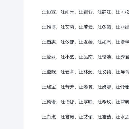
汪恒宣、汪雨禾、汪郗蓉、汪静江、汪向
汪维博、汪艾莉、汪若云、汪冬媚、汪丽
汪衡惠、汪汐婕、汪友菱、汪如恩、汪婕
汪流丽、汪小艺、汪品南、汪铭池、汪秀
汪燕靓、汪云亭、汪林念、汪义祯、汪屏
汪瑞宝、汪芳芳、汪淼箐、汪嫦娜、汪怜
汪德语、汪怡娜、汪雯映、汪希玫、汪雪
汪白淑、汪君诺、汪艾俪、汪雅茹、汪水