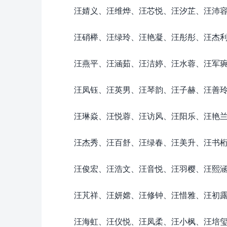
汪婧义、汪维烨、汪芯悦、汪汐芷、汪沛
汪硝榉、汪绿玲、汪艳凝、汪彤彤、汪杰
汪燕平、汪涵茹、汪洁婷、汪水蓉、汪军
汪凤钰、汪英男、汪琴韵、汪子赫、汪善
汪琳焱、汪悦蓉、汪访风、汪阳乐、汪艳
汪杰秀、汪百舒、汪绿春、汪美升、汪书
汪俊宏、汪浩文、汪音悦、汪羽樱、汪熙
汪芃祥、汪妍嫦、汪修钟、汪惜雅、汪初
汪海虹、汪仪悦、汪凤柔、汪小枫、汪培