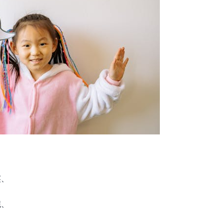
英、
妮、