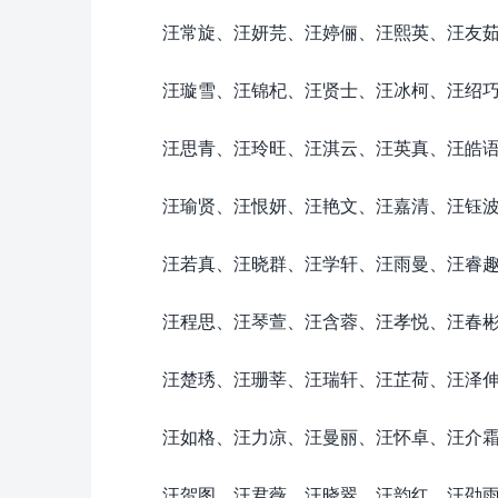
汪常旋、汪妍芫、汪婷俪、汪熙英、汪友
汪璇雪、汪锦杞、汪贤士、汪冰柯、汪绍
汪思青、汪玲旺、汪淇云、汪英真、汪皓
汪瑜贤、汪恨妍、汪艳文、汪嘉清、汪钰
汪若真、汪晓群、汪学轩、汪雨曼、汪睿
汪程思、汪琴萱、汪含蓉、汪孝悦、汪春
汪楚琇、汪珊莘、汪瑞轩、汪芷荷、汪泽
汪如格、汪力凉、汪曼丽、汪怀卓、汪介
汪贺图、汪君薇、汪晓翠、汪韵红、汪劭