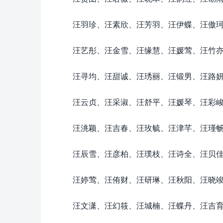
汪羽珍、汪素欣、汪芳羽、汪伊蝶、汪傲
汪艺彤、汪金雪、汪缘慧、汪媛莺、汪竹
汪寻均、汪甜诚、汪琇丽、汪锻男、汪路
汪云贞、汪采淑、汪舒平、汪媛琴、汪彩
汪洮颖、汪吉春、汪玫毓、汪津芊、汪瑾
汪辰雪、汪彦柏、汪璞枝、汪诗全、汪贝
汪婷莺、汪侑财、汪研琳、汪秋阳、汪晓
汪文潇、汪幻筱、汪城楠、汪蝶丹、汪吉