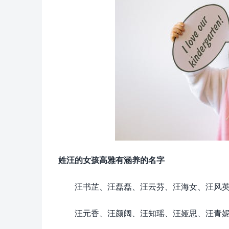
姓汪的女孩高雅有涵养的名字
汪书芷、汪磊磊、汪云芬、汪海女、汪风
汪元香、汪颜阔、汪知瑶、汪娅思、汪青