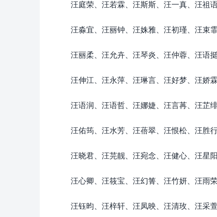
汪庭荣、汪若霖、汪斯斯、汪一真、汪祖
汪淼宜、汪丽钟、汪姝雅、汪初瑾、汪束
汪丽柔、汪允卉、汪琴炎、汪仲蓉、汪语
汪伸江、汪永萍、汪琳言、汪好梦、汪娇
汪语润、汪语哲、汪娜婕、汪言苒、汪芷
汪佑筠、汪水芳、汪蓓翠、汪恨松、汪胜
汪晓君、汪芫靓、汪宛念、汪健心、汪星
汪心卿、汪筱宝、汪幻箐、汪竹妍、汪雨
汪钰昀、汪梓轩、汪凤映、汪清玫、汪采