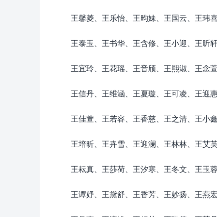
王馨菱、王乐怡、王昀妹、王国云、王玮
王泰玉、王书华、王含修、王小迎、王昕
王宜玲、王花瑶、王音颀、王熙淑、王念
王信丹、王维涵、王夏璇、王可凌、王迎
王佳萱、王若容、王香慈、王之清、王小
王培昕、王卉雪、王迎澜、王林林、王艾
王耘真、王莎荷、王汐寒、王冬文、王玉
王谭妤、王黛舒、王香芳、王妙扬、王燕