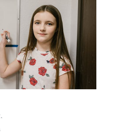
文、
昕、