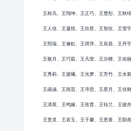
王桓凡、王翔坤、王正巧、王楚彤、王秋
王人佳、王凝悦、王欣哲、王智欣、王莹
王熙瑞、王修虹、王琪萍、王辰昌、王丹
王敬月、王巧茹、王凡莹、王尔檀、王佑
王秀莉、王援曦、王光梦、王芳竹、王水
王函涵、王雨芸、王寻思、王星月、王佳
王清英、王鸣娅、王玫普、王钰兰、王骏
王责灵、王若玉、王子馨、王恩香、王阳