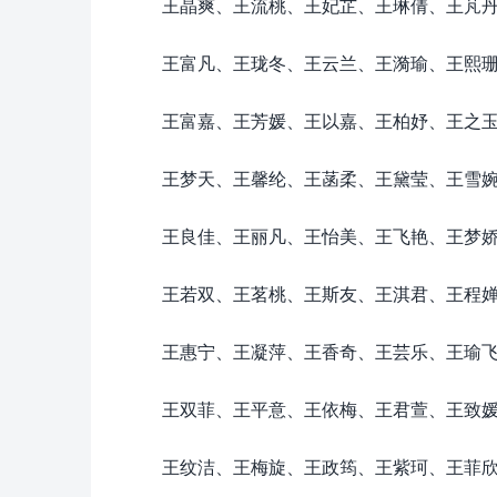
王晶爽、王流桃、王妃芷、王琳倩、王芃
王富凡、王珑冬、王云兰、王漪瑜、王熙
王富嘉、王芳媛、王以嘉、王柏妤、王之
王梦天、王馨纶、王菡柔、王黛莹、王雪
王良佳、王丽凡、王怡美、王飞艳、王梦
王若双、王茗桃、王斯友、王淇君、王程
王惠宁、王凝萍、王香奇、王芸乐、王瑜
王双菲、王平意、王依梅、王君萱、王致
王纹洁、王梅旋、王政筠、王紫珂、王菲