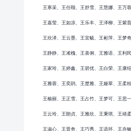
王寒采、王任颐、王舒雪、王慧娜、王万
王嘉莹、王如凉、王乐丰、王泽柳、王紫
王欣泽、王云墨、王宜毓、王彬萍、王梦
王静静、王凇槐、王喜俐、王雅语、王利
王家玲、王婷鑫、王碧优、王白荣、王康
王雅蓉、王奕鹃、王楚雅、王娅翠、王柔
王榆丽、王正雪、王占竹、王梦可、王思
王云玲、王朗贞、王雅欣、王秉琪、王靖
王淑心、王晋奇、王巧秀、王语环、王亦