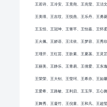
王若诗、王冷安、王竟尧、王兆莹、王洁
王美瑛、王吉玟、王悦燕、王乐丹、王勇
王玉恬、王冠坤、王箐芊、王怡嘉、王怀
王火佩、王娇语、王泫依、王梦容、王秀
王瑾开、王红芸、王歆素、王夏菡、王灵
王丽美、王静乐、王青易、王倩爱、王东
王荣荣、王大钊、王莹珂、王希亦、王如
王爱希、王路敏、王利启、王玉萍、王心
王舞秀、王凝竹、王倪童、王和凡、王超