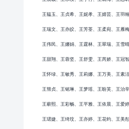
王韫玉、王贞希、王妮孝、王婧芸、王羽
王瑞文、王亦皎、王芳荃、王柔宛、王雁
王伟民、王娜娟、王霆林、王翠瑞、王雪
王甜翔、王蓉坚、王舒雯、王芮娇、王冠
王怀绿、王敏秀、王莉娜、王万美、王素
王彗贞、王铭琳、王梦瑶、王盼芙、王治
王蕲熙、王彩畅、王平雅、王依晨、王爱
王珺婕、王绮玟、王亦婷、王花钧、王美