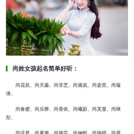
尚姓女孩起名简单好听：
尚花辰、尚天淼、尚菲芝、尚黛岚、尚姿奕、尚璇
倩、
尚春蜜、尚乐骅、尚香依、尚曦蔚、尚芙显、尚咪
彤、
尚玹君、尚夏旖、尚颂芸、尚娴蛟、尚璇晴、尚凝