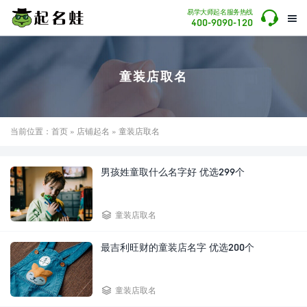

易学大师起名服务热线

400-9090-120
童装店取名
当前位置：
首页
»
店铺起名
» 童装店取名
男孩姓童取什么名字好 优选299个

童装店取名
最吉利旺财的童装店名字 优选200个

童装店取名