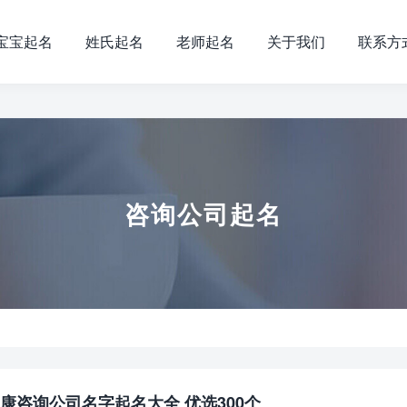
宝宝起名
姓氏起名
老师起名
关于我们
联系方
咨询公司起名
康咨询公司名字起名大全 优选300个