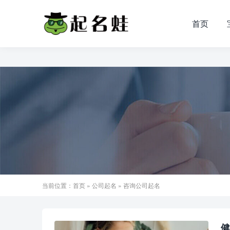
首页
当前位置：
首页
»
公司起名
» 咨询公司起名
健