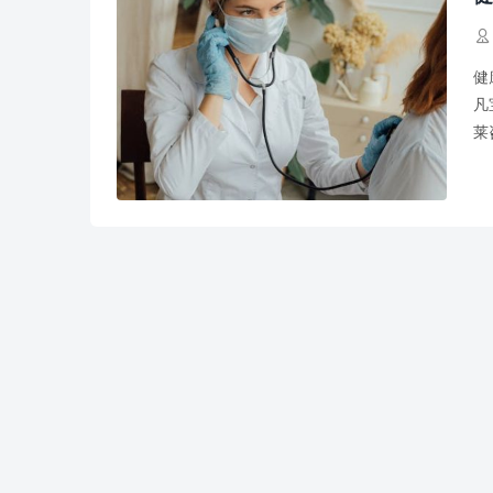

健
凡
莱
询