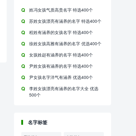
姓冯女孩气质高贵名字 特选400个
苏姓女孩漂亮有涵养的名字 特选400个
程姓有涵养的女孩名字 特选400个
徐姓女孩高雅有涵养的名字 优选400个
女孩姓赵有涵养的名字 特选400个
尹姓女孩有涵养的名字 特选400个
尹女孩名字洋气有涵养 优选400个
李姓女孩漂亮有涵养的名字大全 优选
500个
名字标签