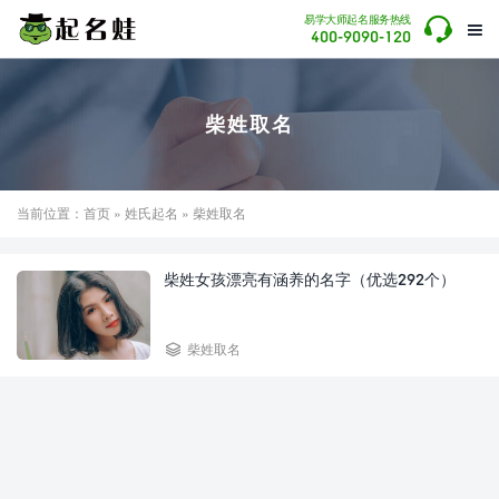

易学大师起名服务热线

400-9090-120
柴姓取名
当前位置：
首页
»
姓氏起名
» 柴姓取名
柴姓女孩漂亮有涵养的名字（优选292个）

柴姓取名