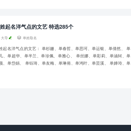
姓起名洋气点的文艺 特选285个
大导

单姓取名
姓起名洋气点的文艺： 单杉姗、单春哲、单思珂、单运银、单倩然、 单
儿、单超华、单半兰、单珍佩、单雅心、 单丝娜、单彩莉、单涵轲、单
颖、单岱娟、 单钰琦、单友梅、单琳侑、单鸿叶、单芸溪、 单婵玲、单
妤、单馨仙、单慕诗、单宁馨、 单宸纶...