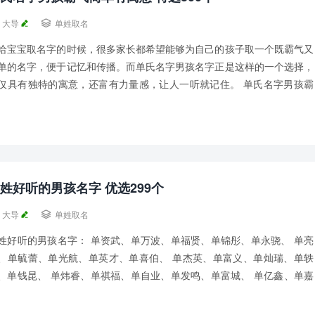
大导

单姓取名
给宝宝取名字的时候，很多家长都希望能够为自己的孩子取一个既霸气又
单的名字，便于记忆和传播。而单氏名字男孩名字正是这样的一个选择，
仅具有独特的寓意，还富有力量感，让人一听就记住。 单氏名字男孩霸
简单有寓意： 单顺权、单宗裕、单嘉岚、单...
姓好听的男孩名字 优选299个
大导

单姓取名
姓好听的男孩名字： 单资武、单万波、单福贤、单锦彤、单永骁、 单亮
、单毓蕾、单光航、单英才、单喜伯、 单杰英、单富义、单灿瑞、单轶
、单钱昆、 单炜睿、单祺福、单自业、单发鸣、单富城、 单亿鑫、单嘉
、单睿盛、单焱圻、单磊磊、 单有峰、...