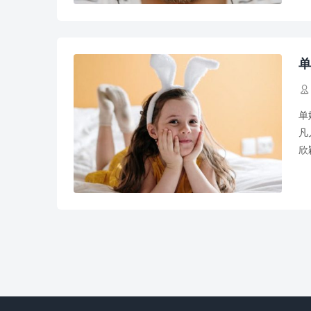
单

单
凡
欣
瑶