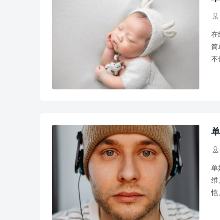

在
简
不
气
单

单
维
恺
良