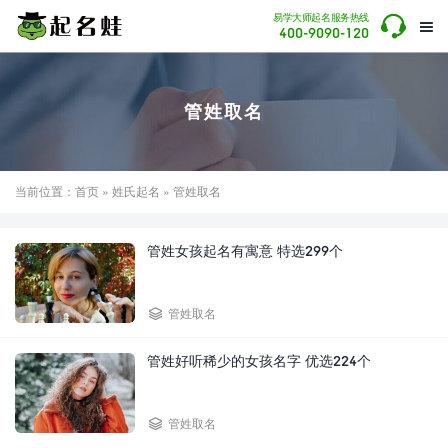

易学大师起名服务热线

400-9090-120
管姓取名
当前位置：
首页
»
姓氏起名
» 管姓取名
管姓女孩起名有寓意 特选299个

管姓取名
管姓好听稀少的女孩名字 优选224个

管姓取名