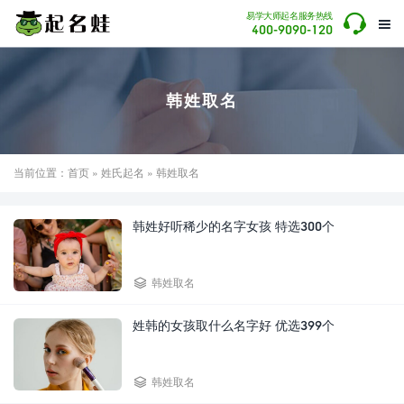

易学大师起名服务热线

400-9090-120
韩姓取名
当前位置：
首页
»
姓氏起名
» 韩姓取名
韩姓好听稀少的名字女孩 特选300个

韩姓取名
姓韩的女孩取什么名字好 优选399个

韩姓取名