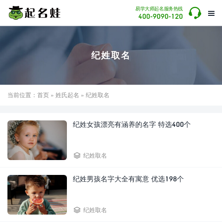

易学大师起名服务热线

400-9090-120
纪姓取名
当前位置：
首页
»
姓氏起名
» 纪姓取名
纪姓女孩漂亮有涵养的名字 特选400个

纪姓取名
纪姓男孩名字大全有寓意 优选198个

纪姓取名