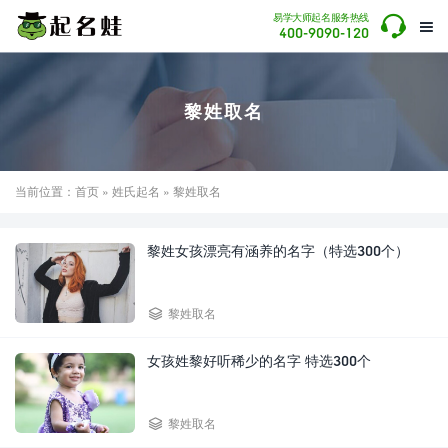

易学大师起名服务热线

400-9090-120
黎姓取名
当前位置：
首页
»
姓氏起名
» 黎姓取名
黎姓女孩漂亮有涵养的名字（特选300个）

黎姓取名
女孩姓黎好听稀少的名字 特选300个

黎姓取名