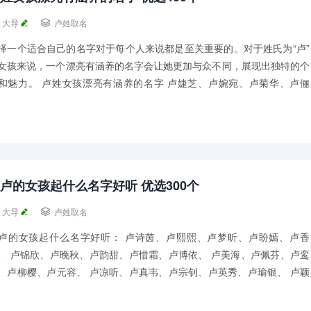
大导

卢姓取名
择一个适合自己的名字对于每个人来说都是至关重要的。对于姓氏为“卢”
女孩来说，一个漂亮有涵养的名字会让她更加与众不同，展现出独特的个
和魅力。 卢姓女孩漂亮有涵养的名字 卢婕芝、卢婉宛、卢菊华、卢俪
、卢芷巧、 卢立绿、卢梦棋、卢怡菁、卢...
卢的女孩起什么名字好听 优选300个
大导

卢姓取名
卢的女孩起什么名字好听： 卢诗茵、卢熙熙、卢梦昕、卢盼嫣、卢香
、 卢锦欣、卢晚秋、卢韵甜、卢惜霜、卢博依、 卢美海、卢佩芬、卢鸾
、卢柳樱、卢元容、 卢凉听、卢真韦、卢宗钊、卢英秀、卢瑜银、 卢颖
、卢宛姗、卢柔蔓、卢冰楠、卢白韵、 卢...