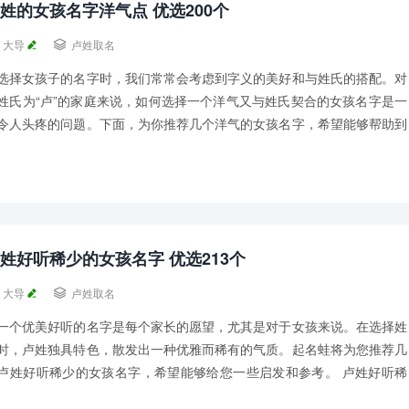
姓的女孩名字洋气点 优选200个
大导

卢姓取名
选择女孩子的名字时，我们常常会考虑到字义的美好和与姓氏的搭配。对
姓氏为“卢”的家庭来说，如何选择一个洋气又与姓氏契合的女孩名字是一
令人头疼的问题。下面，为你推荐几个洋气的女孩名字，希望能够帮助到
。 卢姓的女孩名字洋气点一： 卢英赵、...
姓好听稀少的女孩名字 优选213个
大导

卢姓取名
一个优美好听的名字是每个家长的愿望，尤其是对于女孩来说。在选择姓
时，卢姓独具特色，散发出一种优雅而稀有的气质。起名蛙将为您推荐几
卢姓好听稀少的女孩名字，希望能够给您一些启发和参考。 卢姓好听稀
的女孩名字一： 卢咪金、卢桦利、卢夏亦、...