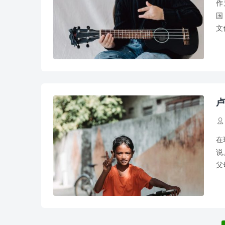
作
国
文
也
卢

在
说
父
更