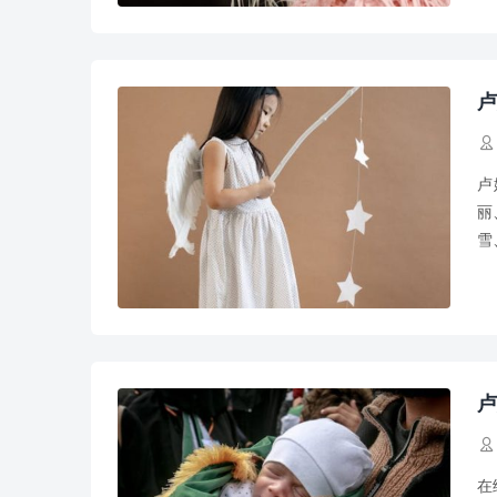
卢

卢
丽
雪
玫
卢

在