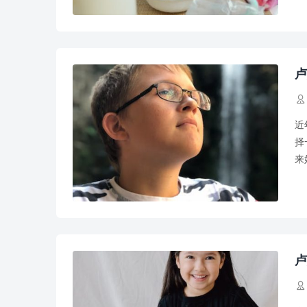
卢

近
择
来
卢
卢
