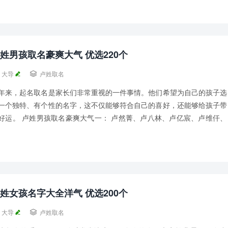
姓男孩取名豪爽大气 优选220个
大导

卢姓取名
年来，起名取名是家长们非常重视的一件事情。他们希望为自己的孩子选
一个独特、有个性的名字，这不仅能够符合自己的喜好，还能够给孩子带
好运。 卢姓男孩取名豪爽大气一： 卢然菁、卢八林、卢亿宸、卢维仟、
浩则、卢玉然、卢风八、 卢键亿、卢肆宁...
姓女孩名字大全洋气 优选200个
大导

卢姓取名