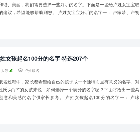
和谐、美丽，我们需要选择一些好听的名字。下面是一些给卢姓女宝宝取
的建议，希望能够帮助到您。 卢姓女宝宝好听的名字一： 卢家靖、卢初
、卢利靖、卢芙筝、卢汝城、卢抒怀、卢蓉...
姓女孩起名100分的名字 特选207个
大导

卢姓取名
取名过程中，家长都希望给自己的孩子取一个独特而且有意义的名字。对
姓氏为“卢”的女孩来说，如何选择一个满分的名字呢？下面将给出一些具
创意和美感的名字供家长参考。 卢姓女孩起名100分的名字一： 卢咪
、卢凌顺、卢丁可、卢曼丞、卢梵芬、卢...