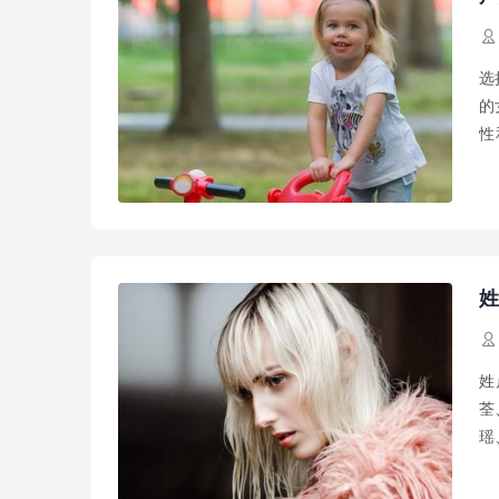

选
的
性
岚
姓

姓
荃
瑶
真