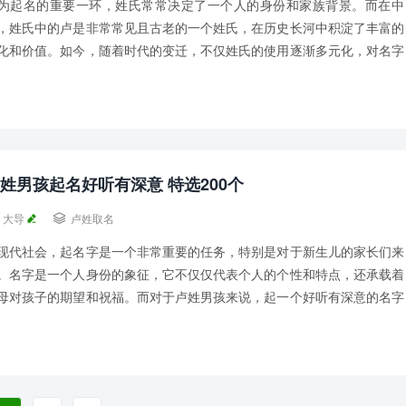
为起名的重要一环，姓氏常常决定了一个人的身份和家族背景。而在中
，姓氏中的卢是非常常见且古老的一个姓氏，在历史长河中积淀了丰富的
化和价值。如今，随着时代的变迁，不仅姓氏的使用逐渐多元化，对名字
产生了更高的期望。 卢姓女孩名字大全洋气一...
姓男孩起名好听有深意 特选200个
大导

卢姓取名
现代社会，起名字是一个非常重要的任务，特别是对于新生儿的家长们来
。名字是一个人身份的象征，它不仅仅代表个人的个性和特点，还承载着
母对孩子的期望和祝福。而对于卢姓男孩来说，起一个好听有深意的名字
显重要。 卢姓男孩起名好听有深意一： 卢...