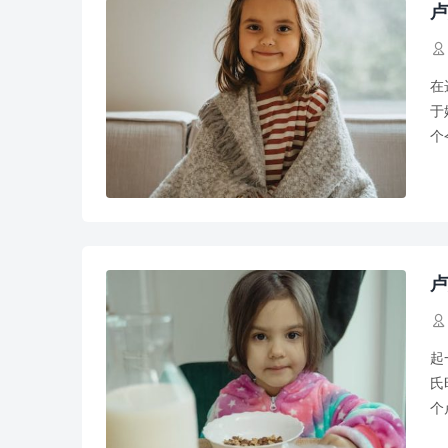
卢

在
于
个
你
卢

起
氏
个
少