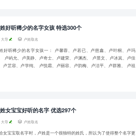
姓好听稀少的名字女孩 特选300个
大导

卢姓取名
姓好听稀少的名字女孩一： 卢馨蓉、卢若已、卢慈鑫、卢叶桐、卢玛
、 卢屿允、卢美静、卢奇士、卢建荣、卢渊杰、 卢昱文、卢冰岚、卢佳
、卢芷容、卢学纯、 卢悦霜、卢丽容、卢韵梅、卢洁平、卢群雅、 卢祖
、卢羽嘉、卢舒扬、卢海晓、卢馨秀、 卢...
姓女宝宝好听的名字 优选297个
大导

卢姓取名
给女宝宝取名字时，卢姓是一个很独特的姓氏，所以为了使得整个名字更