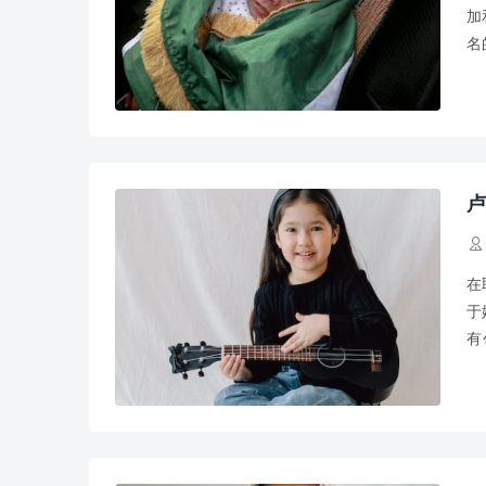
加
名
之
卢

在
于
有
桦