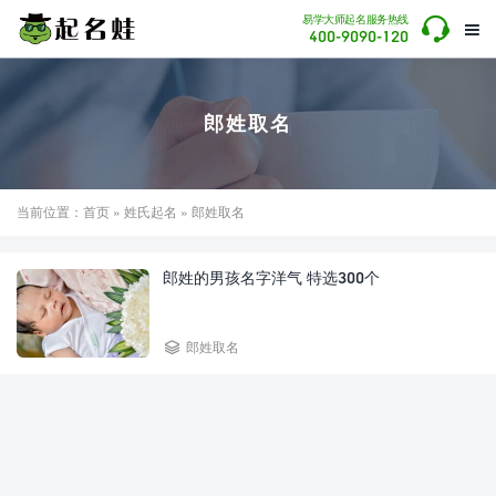

易学大师起名服务热线

400-9090-120
郎姓取名
当前位置：
首页
»
姓氏起名
» 郎姓取名
郎姓的男孩名字洋气 特选300个

郎姓取名