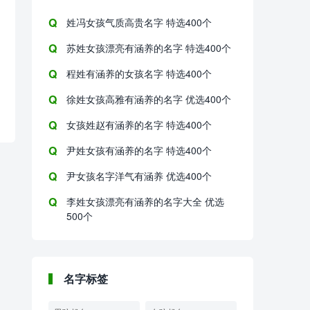
姓冯女孩气质高贵名字 特选400个
苏姓女孩漂亮有涵养的名字 特选400个
程姓有涵养的女孩名字 特选400个
徐姓女孩高雅有涵养的名字 优选400个
女孩姓赵有涵养的名字 特选400个
尹姓女孩有涵养的名字 特选400个
尹女孩名字洋气有涵养 优选400个
李姓女孩漂亮有涵养的名字大全 优选
500个
名字标签