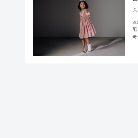

蓝
配
考
清