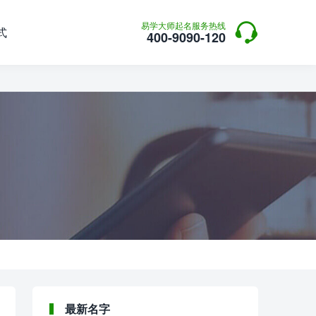

易学大师起名服务热线
式
400-9090-120
最新名字