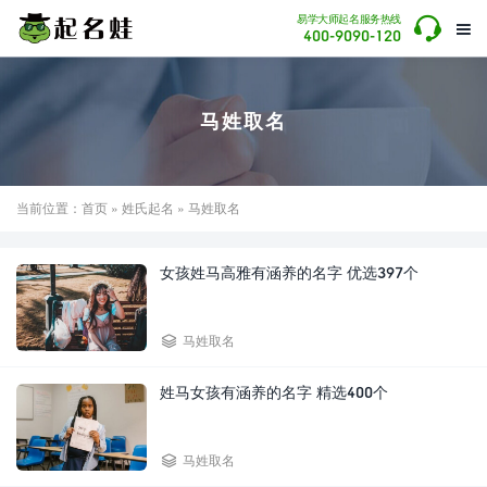

易学大师起名服务热线

400-9090-120
马姓取名
当前位置：
首页
»
姓氏起名
» 马姓取名
女孩姓马高雅有涵养的名字 优选397个

马姓取名
姓马女孩有涵养的名字 精选400个

马姓取名