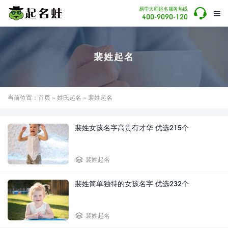

易学大师起名服务热线

400-9090-120
裴姓起名
当前位置：
首页
»
姓氏起名
» 裴姓起名
裴姓女孩名字高贵有才华 优选215个

裴姓起名
裴姓简单独特的女孩名字 优选232个

裴姓起名