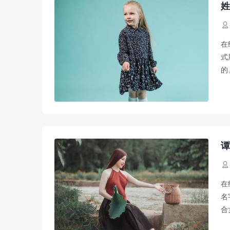
姓

在
式
的
荔
谭

在
名
合
字