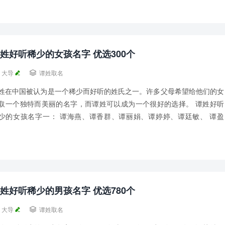
姓好听稀少的女孩名字 优选300个
大导

谭姓取名
姓在中国被认为是一个稀少而好听的姓氏之一。许多父母希望给他们的女
取一个独特而美丽的名字，而谭姓可以成为一个很好的选择。 谭姓好听
少的女孩名字一： 谭海燕、谭香群、谭丽娟、谭婷婷、谭廷敏、 谭盈
、谭丽丽、谭晓燕、谭冬梅、谭丽娜、 谭筱...
姓好听稀少的男孩名字 优选780个
大导

谭姓取名