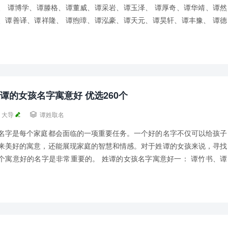
、 谭博学、谭滕格、谭董威、谭采岩、谭玉泽、 谭厚奇、谭华靖、谭然
、谭善译、谭祥隆、 谭煦璋、谭泓豪、谭天元、谭昊轩、谭丰豫、 谭德
、谭文标、谭彦宏、谭锦弘、谭景焕、 ...
谭的女孩名字寓意好 优选260个
大导

谭姓取名
名字是每个家庭都会面临的一项重要任务。一个好的名字不仅可以给孩子
来美好的寓意，还能展现家庭的智慧和情感。对于姓谭的女孩来说，寻找
个寓意好的名字是非常重要的。 姓谭的女孩名字寓意好一： 谭竹书、谭
情、谭容维、谭乔心、谭文智、 谭萱敏、...