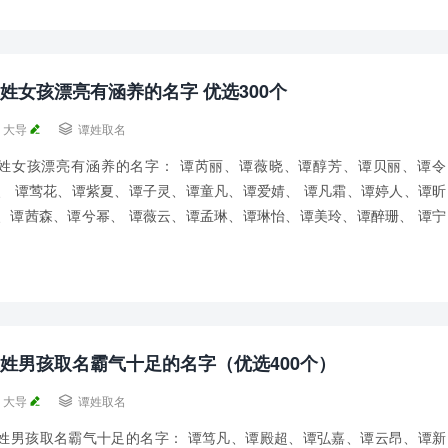
姓女孩漂亮有涵养的名字 优选300个
大导

谭姓取名
姓女孩漂亮有涵养的名字： 谭芮丽、谭薇晓、谭醇芳、谭贝丽、谭令
、 谭莺花、谭紫夏、谭子灵、谭童凡、谭爱婧、 谭凡霜、谭婷人、谭昕
、谭茜森、谭兮幂、 谭薇云、谭孟琳、谭琳怡、谭美玲、谭醉珊、 谭宁
、谭玲芬、谭彦琳、谭艺如、谭问寒、 谭...
姓男孩取名霸气十足的名字（优选400个）
大导

谭姓取名
姓男孩取名霸气十足的名字： 谭笃凡、谭殿超、谭弘嘉、谭云昂、谭新