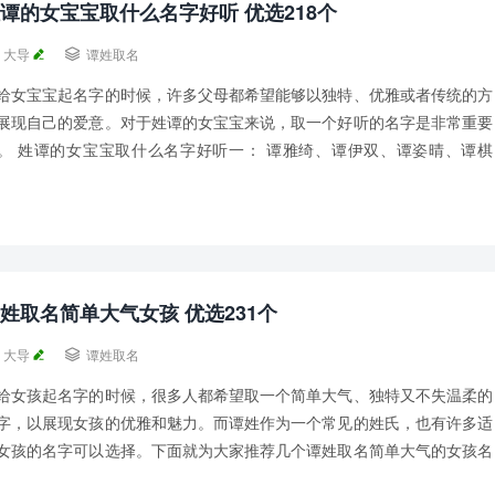
谭的女宝宝取什么名字好听 优选218个
大导

谭姓取名
给女宝宝起名字的时候，许多父母都希望能够以独特、优雅或者传统的方
展现自己的爱意。对于姓谭的女宝宝来说，取一个好听的名字是非常重要
。 姓谭的女宝宝取什么名字好听一： 谭雅绮、谭伊双、谭姿晴、谭棋
、谭彭初、 谭桦斐、谭令丽、谭楠蔓、谭亮...
姓取名简单大气女孩 优选231个
大导

谭姓取名
给女孩起名字的时候，很多人都希望取一个简单大气、独特又不失温柔的
字，以展现女孩的优雅和魅力。而谭姓作为一个常见的姓氏，也有许多适
女孩的名字可以选择。下面就为大家推荐几个谭姓取名简单大气的女孩名
。 谭姓取名简单大气女孩一： 谭灿迪、谭...