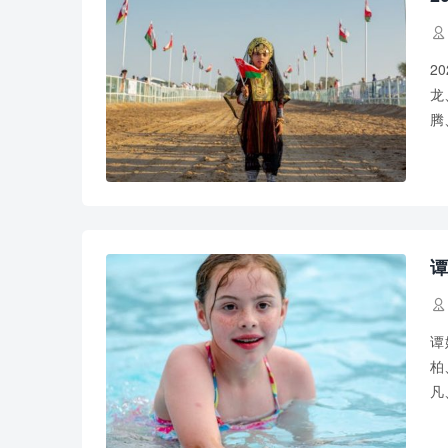

2
龙
腾
炎
谭

谭
柏
凡
青