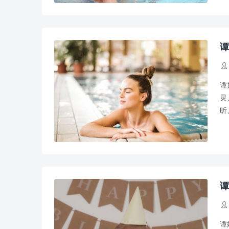
谭

谭
灵
昕
莲
谭

谭