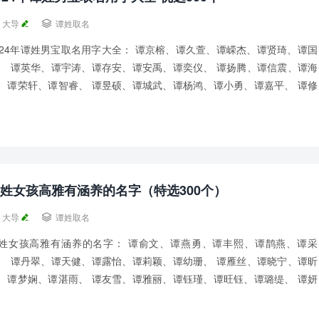
大导

谭姓取名
024年谭姓男宝取名用字大全： 谭京榕、谭久萱、谭嵘杰、谭贤琦、谭国
、 谭英华、谭宇涛、谭存安、谭安禹、谭奕仪、 谭扬腾、谭信震、谭海
、谭荣轩、谭智睿、 谭昱硕、谭城武、谭杨鸿、谭小勇、谭嘉平、 谭修
、谭贵义、谭高聪、谭君舟、谭旭富...
姓女孩高雅有涵养的名字（特选300个）
大导

谭姓取名
姓女孩高雅有涵养的名字： 谭俞文、谭燕勇、谭丰熙、谭鹊燕、谭采
、 谭丹翠、谭天健、谭露怡、谭莉颖、谭幼珊、 谭雁丝、谭晓宁、谭昕
、谭梦娴、谭湛雨、 谭友雪、谭雅丽、谭钰瑾、谭旺钰、谭璐缇、 谭妍
、谭驰颖、谭慕悦、谭业远、谭如春、 谭...