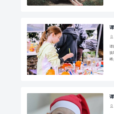
谭

谭
孩
稀
利
谭
