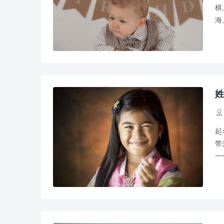
棋
海
恒
姓

起
带
一
洋