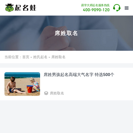

易学大师起名服务热线

400-9090-120
席姓取名
当前位置：
首页
»
姓氏起名
» 席姓取名
席姓男孩起名高端大气名字 特选500个

席姓取名