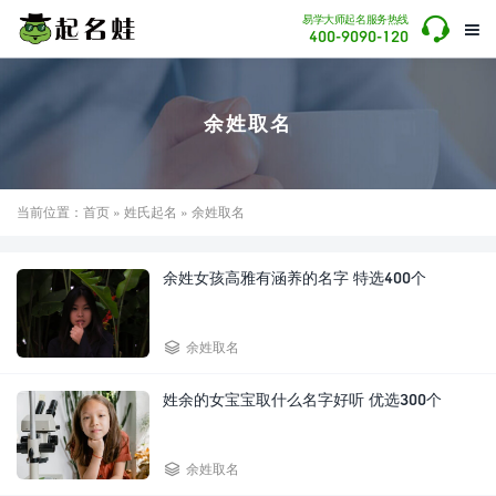

易学大师起名服务热线

400-9090-120
余姓取名
当前位置：
首页
»
姓氏起名
» 余姓取名
余姓女孩高雅有涵养的名字 特选400个

余姓取名
姓余的女宝宝取什么名字好听 优选300个

余姓取名