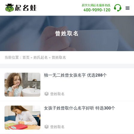

易学大师起名服务热线

400-9090-120
曾姓取名
当前位置：
首页
»
姓氏起名
» 曾姓取名
独一无二姓曾女孩名字 优选288个

曾姓取名
女孩子姓曾取什么名字好听 特选300个

曾姓取名