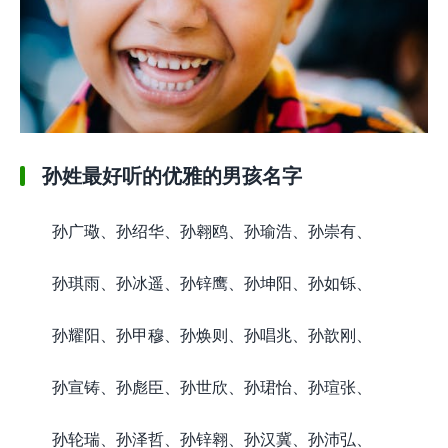
孙姓最好听的优雅的男孩名字
孙广璥、孙绍华、孙翱鸥、孙瑜浩、孙崇有、
孙琪雨、孙冰遥、孙锌鹰、孙坤阳、孙如铄、
孙耀阳、孙甲穆、孙焕则、孙唱兆、孙歆刚、
孙宣铸、孙彪臣、孙世欣、孙珺怡、孙瑄张、
孙轮瑞、孙泽哲、孙锌翱、孙汉冀、孙沛弘、