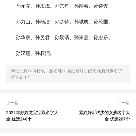
孙元克、孙衷烽、孙京辉、孙龄泰、孙铸铿、
孙力山、孙楠洁、孙楚铸、孙城爽、孙纶国、
孙华宗、孙旻君、孙昮清、孙崇嘉、孙忠乐、
孙汉瑾、孙权润。
未经允许不得转载：
起名蛙
»
孙姓最好听的优雅的男孩名字
优选211个
上一篇
下一篇
2024年孙姓龙宝宝取名字大
孟姓好听稀少的女孩名字大
全 优选240个
全 优选207个