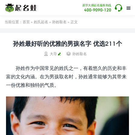

易学大师起名服务热线

400-9090-120
当前位置：
首页
»
姓氏起名
»
孙姓取名
» 正文
孙姓最好听的优雅的男孩名字 优选211个


大导
孙姓取名
孙姓作为中国常见的姓氏之一，有着悠久的历史和丰
富的文化内涵。在为男孩取名时，孙姓通常能够为其带来
一份优雅和独特的气质。