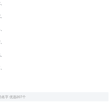
尔、
宛、
单、
庆、
桃、
庭、
名字 优选207个