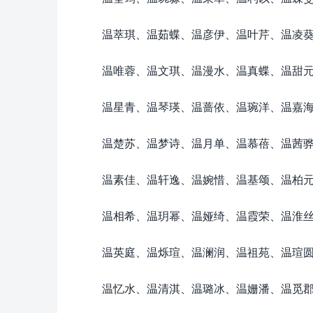
温萃琪、温茹蝶、温彦伊、温叶芹、温凌
温唯蓉、温文琪、温漫水、温真蝶、温甜
温星青、温琴瑛、温蔷依、温琬洋、温嘉
温楚苏、温梦诗、温月单、温慕蓓、温茜
温素佳、温轩逸、温婉惜、温基颂、温柏
温相希、温玥幂、温娅绮、温霞荣、温淮
温英庭、温烁瑄、温澜润、温祖苑、温瑄
温忆水、温清淇、温璐冰、温姗潘、温觅