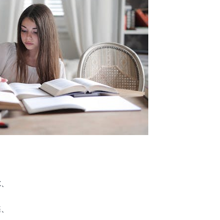
尔、
蝶、