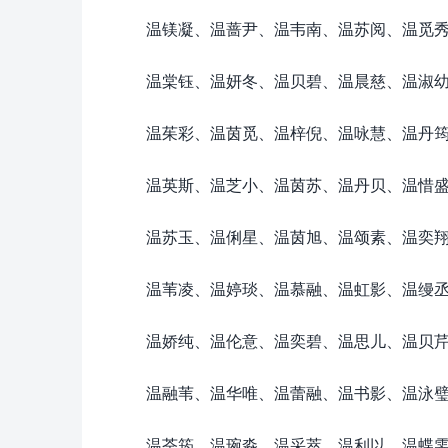
温镁凝、温蔷尹、温韦南、温苏阅、温觅
温棠钰、温妍冬、温贝碧、温晨慈、温淑
温茱彩、温茵觅、温梓倪、温咏慧、温丹
温英斯、温芝小、温茵苏、温丹贝、温惜
温苏玉、温俐星、温茵旭、温颂素、温奕
温苇凌、温婷琰、温慕融、温虹影、温缦
温娇纯、温伦意、温奕碧、温思儿、温贝
温融苇、温华唯、温蕾融、温书影、温泳
温荃筠、温琬淼、温采萃、温利以、温蝶