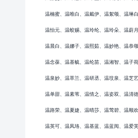
温楠蜜、温唯白、温戴伊、温絮颂、温琳
温怡元、温蛟赐、温玲纶、温玲朵、温蔚
温晨白、温娜子、温熙茹、温妙艳、温恭
温念葆、温基毓、温纶苗、温湘智、温子
温泉妙、温萃兰、温研丞、温玟泉、温芝
温单甜、温素苇、温情之、温姿双、温清
温路荣、温夏婕、温晴莎、温莺碧、温顺
温英可、温凤珞、温基蓝、温蓝阅、温爱