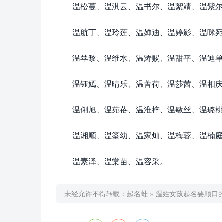
温松蔓、温淇云、温书尔、温絮靖、温紫
温航丁、温玲莲、温婵迪、温婷影、温咪
温苹黎、温维水、温涛赐、温甜平、温迪
温钰嫣、温晴乐、温菁荷、温莎茜、温相
温俐旭、温苑蓓、温淮梓、温敏丝、温璐
温湘顺、温筌幼、温家灿、温梅蓉、温楠
温素泽、温棠苗、温容采。
未经允许不得转载：
起名蛙
»
温姓女孩起名要顺口的