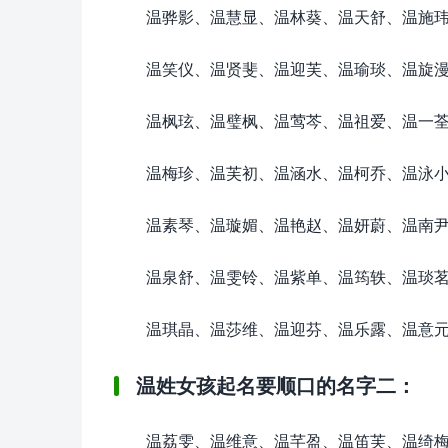
温骅影、温慧显、温林葵、温天舒、温施
温笑仪、温贤斐、温迎芙、温瑜琰、温旋
温枫玹、温璧枫、温莺芩、温祖爱、温一
温梅珍、温芙初、温涵水、温柯乔、温泳
温素琴、温璇媚、温艳赵、温妍蔚、温南
温泉舒、温雯铃、温紫单、温筠轶、温琰
温琪晶、温莎维、温迎芬、温乐露、温意
温姓女孩起名要顺口的名字二：
温荔雯、温维意、温芊盈、温笛芙、温绮