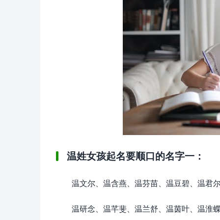
温姓女孩起名要顺口的名字一：
温文尔、温含燕、温芬苗、温豆碧、温君
温研念、温芊斐、温兰舒、温茵叶、温淮