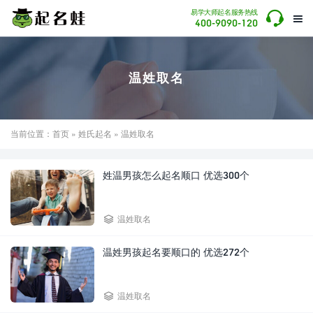

易学大师起名服务热线

400-9090-120
温姓取名
当前位置：
首页
»
姓氏起名
» 温姓取名
姓温男孩怎么起名顺口 优选300个

温姓取名
温姓男孩起名要顺口的 优选272个

温姓取名