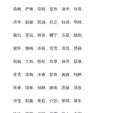
燕枫、俨琳、琮锦、亚玲、淑华、珍蓉、
诗华、嫔娅、凯涵、欣之、钰靖、明靖、
菊衍、雯花、萌喜、樱宁、乐荔、晓阳、
紫怀、雅崎、添筱、莞雪、淇瑶、慧丽、
宛婉、兰柏、恨松、伶章、禄萍、茹琳、
亚雪、语梅、水睿、影奇、婉婕、纯醉、
依睿、琚春、俏桐、媚南、思缘、清孜、
诗莹、彩鑫、青茹、介韵、誉晴、紫冬、