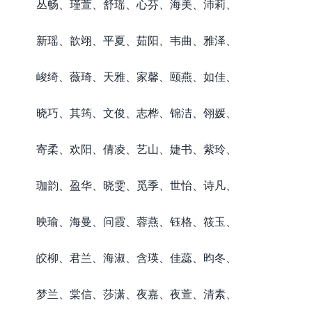
丛畅、瑾萱、舒瑶、心芬、海美、沛莉、
新瑶、歆翊、平夏、茹阳、韦曲、雅泽、
峻绮、薇琦、天雅、家馨、颐燕、如佳、
晓巧、其筠、文俊、志桦、锦洁、翎媛、
寄柔、欢阳、倩凌、艺山、婕书、紫玲、
珈韵、盈华、晓雯、觅季、世怡、诗凡、
映瑜、海曼、问霞、蓉燕、钰格、筱玉、
皎柳、君兰、海淑、含瑛、佳蕊、昀冬、
梦兰、棠信、莎潇、夜嘉、夜萱、清素、