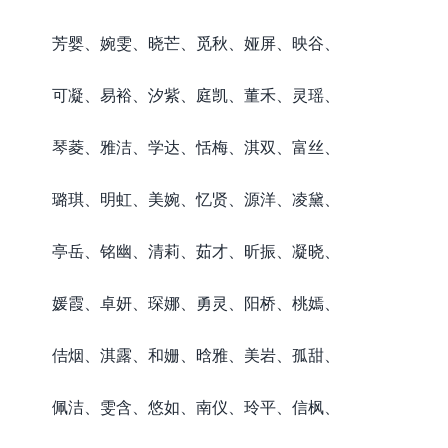
芳婴、婉雯、晓芒、觅秋、娅屏、映谷、
可凝、易裕、汐紫、庭凯、董禾、灵瑶、
琴菱、雅洁、学达、恬梅、淇双、富丝、
璐琪、明虹、美婉、忆贤、源洋、凌黛、
亭岳、铭幽、清莉、茹才、昕振、凝晓、
媛霞、卓妍、琛娜、勇灵、阳桥、桃嫣、
佶烟、淇露、和姗、晗雅、美岩、孤甜、
佩洁、雯含、悠如、南仪、玲平、信枫、