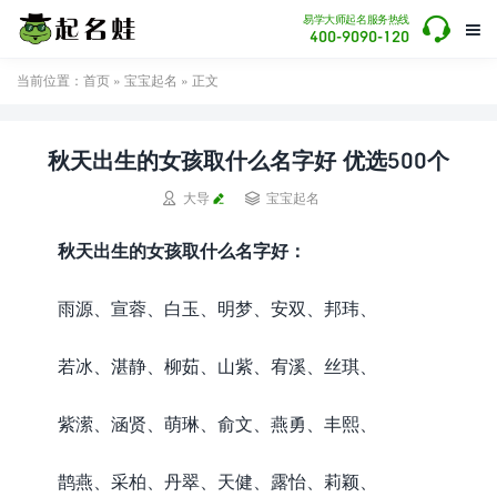

易学大师起名服务热线

400-9090-120
当前位置：
首页
»
宝宝起名
» 正文
秋天出生的女孩取什么名字好 优选500个


大导
宝宝起名
秋天出生的女孩取什么名字好：
雨源、宣蓉、白玉、明梦、安双、邦玮、
若冰、湛静、柳茹、山紫、宥溪、丝琪、
紫潆、涵贤、萌琳、俞文、燕勇、丰熙、
鹊燕、采柏、丹翠、天健、露怡、莉颖、