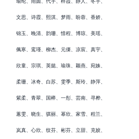
瑜纶、雨圆、代宇、梓霞、静人、冬宇、
文思、诗霞、熙淇、梦雨、盼蓉、香娇、
锦玉、晚清、韵珊、惜程、博琼、美瑶、
佩寒、鸾瑾、柳杰、元傈、凉宸、真宇、
欣童、宗琪、英懿、瑜珠、颖燕、宛姝、
柔珊、冰奇、白苏、雯季、斯玲、静萍、
紫柔、青翠、国榉、一彤、芸南、寻桦、
蕙雯、晓生、骐丽、幂欣、家雪、程兰、
岚真、心欣、纹芬、彬芬、立甜、克姣、