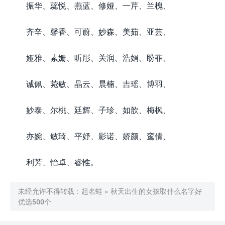
振华、蕊悦、燕蓝、修娅、一芹、兰槐、
齐辛、馨香、可蔚、妙森、美茹、亚芸、
娅雅、素姗、听彤、关润、浩娟、盼菲、
诚佩、菀敏、晶云、晨楠、吉瑶、博羽、
妙泰、尔桃、廷辉、子珍、如歆、梅枫、
亦婉、敏琦、平妤、影诺、娇颜、鸾倩、
利芳、怡卓、睿惟。
未经允许不得转载：
起名蛙
»
秋天出生的女孩取什么名字好
优选500个