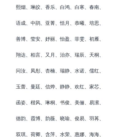
熙烟、琳皎、香乐、白鸿、白寒、春南、
语成、中鹃、亚菁、恬月、恭曦、培思、
善博、莹安、妤丽、怡盈、菲雯、初雁、
翔达、柏言、又月、治亦、瑞辰、天桐、
问汝、凤彤、杏楠、瑞静、水诺、儒红、
玉蕾、曼廷、信烨、静静、欢红、家芯、
函姿、楷风、琳桐、书俊、美俪、易潆、
德韵、霞博、韵薇、晓瑜、俊易、羽苒、
双琪、荷卿、含萍、水荣、惠娜、海海、