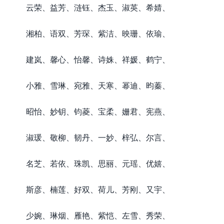
云荣、益芳、涟钰、杰玉、淑英、希婧、
湘柏、语双、芳琛、紫洁、映珊、依瑜、
建岚、馨心、怡馨、诗姝、祥媛、鹤宁、
小雅、雪琳、宛雅、天寒、幂迪、昀蓁、
昭怡、妙钥、钧菱、宝柔、姗君、宪燕、
淑瑗、敬柳、韧丹、一妙、梓弘、尔言、
名芝、若依、珠凯、思丽、元瑶、优嬉、
斯彦、楠莲、好双、荷儿、芳刚、又宇、
少婉、琳烟、雁艳、紫恺、左雪、秀荣、