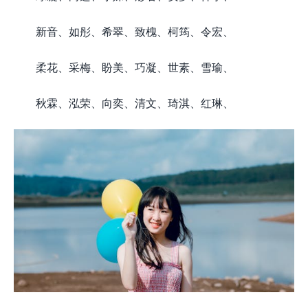
新音、如彤、希翠、致槐、柯筠、令宏、
柔花、采梅、盼美、巧凝、世素、雪瑜、
秋霖、泓荣、向奕、清文、琦淇、红琳、