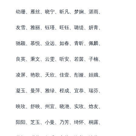
幼珊、雁丝、晓宁、昕凡、梦娴、湛雨、
友雪、雅丽、钰瑾、旺钰、璐缇、妍青、
驰颖、慕悦、业远、如春、青昕、佩麟、
良英、秉文、云雯、听安、若茵、子楠、
凌屏、艳歌、天欣、佳壹、彤娅、姮娥、
凝玉、曼萍、雅绿、桎成、宜恭、瑞芬、
映玫、舒映、州宜、晓滟、实玫、焓友、
阳阳、芝玉、小曼、乃芳、绮怀、桐露、