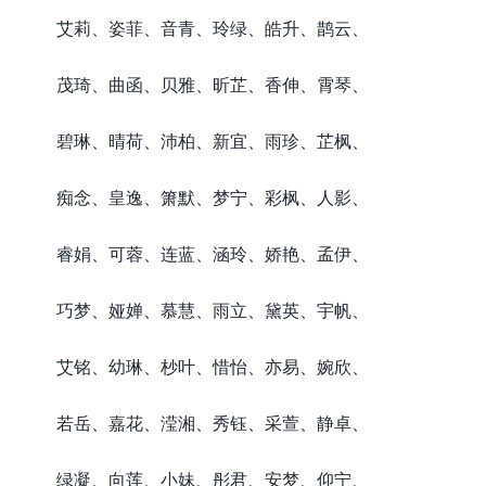
艾莉、姿菲、音青、玲绿、皓升、鹊云、
茂琦、曲函、贝雅、昕芷、香伸、霄琴、
碧琳、晴荷、沛柏、新宜、雨珍、芷枫、
痴念、皇逸、箫默、梦宁、彩枫、人影、
睿娟、可蓉、连蓝、涵玲、娇艳、孟伊、
巧梦、娅婵、慕慧、雨立、黛英、宇帆、
艾铭、幼琳、杪叶、惜怡、亦易、婉欣、
若岳、嘉花、滢湘、秀钰、采萱、静卓、
绿凝、向莲、小妹、彤君、安梦、仰宁、