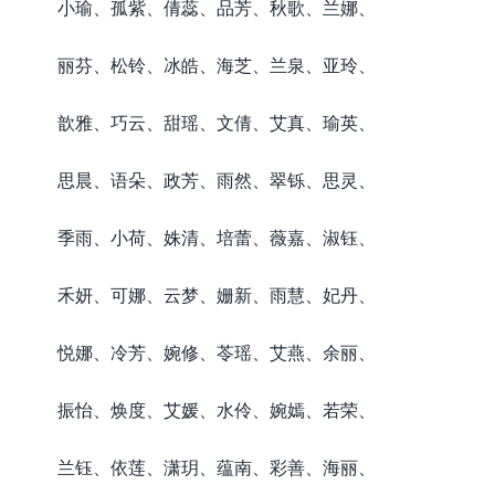
小瑜、孤紫、倩蕊、品芳、秋歌、兰娜、
丽芬、松铃、冰皓、海芝、兰泉、亚玲、
歆雅、巧云、甜瑶、文倩、艾真、瑜英、
思晨、语朵、政芳、雨然、翠铄、思灵、
季雨、小荷、姝清、培蕾、薇嘉、淑钰、
禾妍、可娜、云梦、姗新、雨慧、妃丹、
悦娜、冷芳、婉修、苓瑶、艾燕、余丽、
振怡、焕度、艾媛、水伶、婉嫣、若荣、
兰钰、依莲、潇玥、蕴南、彩善、海丽、