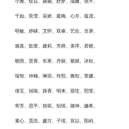
小雅、纹芸、扬颖、妤梦、滋姗、燕平、
千如、奕雪、采娇、庭梅、心月、蕴茂、
明敏、婷嵘、艾怀、双睿、艺欣、含屏、
黛真、歆蕾、建莉、芳舜、美萍、君晓、
晓雨、景香、长寒、丹丽、紫婧、冰松、
瑞智、仲楠、琳琼、玲熙、雅彤、萱姗、
倩宝、祯瑜、路香、明来、迎玟、熙莹、
寄芳、思平、协双、怡瑶、璐坤、姗希、
素心、觅浩、媛方、子瑶、宣以、阳屿、