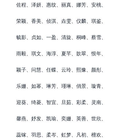
佐程、泽妍、惠纹、丽真、娜芳、安桃、
荣颖、香美、侦淇、垚雯、仪麟、琪鉴、
毓影、贞如、一盈、清旋、桐峰、蔡雪、
雨毅、琪文、海淳、夏芊、歆翠、恨年、
颖子、问慧、任蝶、云玲、熙豫、颜彤、
乐姗、如幂、琳芳、瑾琳、俏景、璇青、
迎葵、绮菱、智宜、旦茹、彩柔、灵南、
馨燕、妤发、凯瑜、奕姗、英善、世欣、
蕊镓、羽思、柔岑、虹梦、凡初、檀欢、