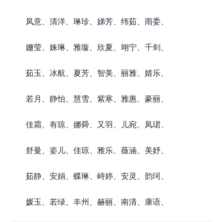
凤意、清洋、琳珍、娣芳、纬茹、雨委、
姗莹、姝琳、雅璇、欣夏、翊宁、千剑、
茹玉、冰航、夏芳、智美、丽雅、婧乐、
若月、静怡、慧雪、紫寒、雅惠、豪丽、
佳霜、有琼、娜舜、又羽、儿宛、凤珺、
舒曼、姿儿、佳琼、雅乐、薇涵、美妤、
茹静、安娟、蝶琳、峙婷、安灵、韵珂、
媛玉、若绿、丰州、赫丽、南清、康语、