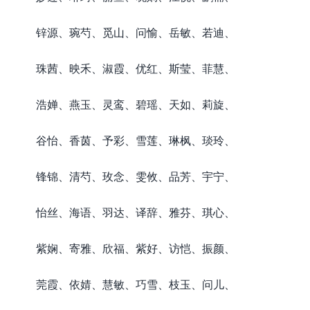
锌源、琬芍、觅山、问愉、岳敏、若迪、
珠茜、映禾、淑霞、优红、斯莹、菲慧、
浩婵、燕玉、灵鸾、碧瑶、天如、莉旋、
谷怡、香茵、予彩、雪莲、琳枫、琰玲、
锋锦、清芍、玫念、雯攸、品芳、宇宁、
怡丝、海语、羽达、译辞、雅芬、琪心、
紫娴、寄雅、欣福、紫好、访恺、振颜、
莞霞、依婧、慧敏、巧雪、枝玉、问儿、