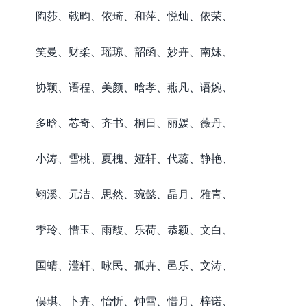
陶莎、戟昀、依琦、和萍、悦灿、依荣、
笑曼、财柔、瑶琼、韶函、妙卉、南妹、
协颖、语程、美颜、晗孝、燕凡、语婉、
多晗、芯奇、齐书、桐日、丽媛、薇丹、
小涛、雪桃、夏槐、娅轩、代蕊、静艳、
翊溪、元洁、思然、琬懿、晶月、雅青、
季玲、惜玉、雨馥、乐荷、恭颖、文白、
国蜻、滢轩、咏民、孤卉、邑乐、文涛、
俣琪、卜卉、怡忻、钟雪、惜月、梓诺、