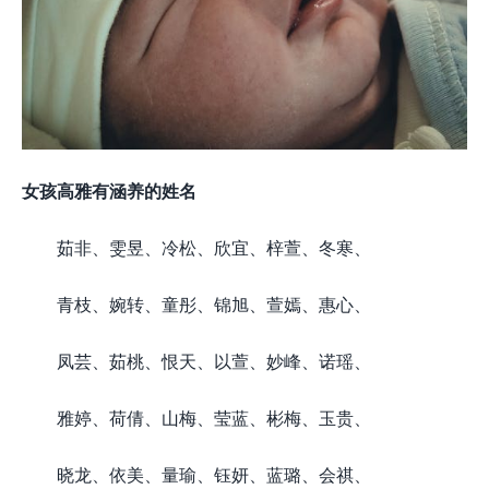
女孩高雅有涵养的姓名
茹非、雯昱、冷松、欣宜、梓萱、冬寒、
青枝、婉转、童彤、锦旭、萱嫣、惠心、
凤芸、茹桃、恨天、以萱、妙峰、诺瑶、
雅婷、荷倩、山梅、莹蓝、彬梅、玉贵、
晓龙、依美、量瑜、钰妍、蓝璐、会祺、