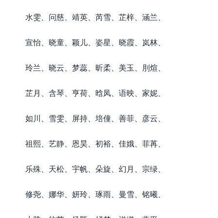
水雯、问慈、靖英、芮雪、芷梓、涵兰、
宣怡、晓童、颖儿、姿星、晓霞、岚林、
玲兰、晓云、梦蕊、昕柔、美玉、刖煊、
芷月、含琴、亨荷、晗凤、语映、家妮、
如川、雪雯、屏持、培僮、善菲、彦云、
祖熙、艺静、恩昊、初裕、佳娥、菲苒、
乐殊、天松、宇帆、朵旋、幻月、宗绿、
修尧、娜华、妍玲、琢雨、曼雪、铭曦、