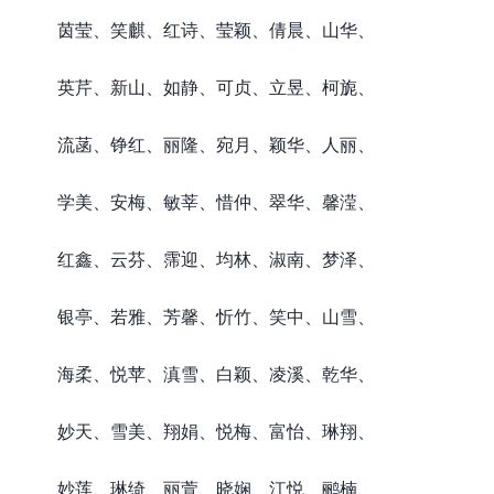
茵莹、笑麒、红诗、莹颖、倩晨、山华、
英芹、新山、如静、可贞、立昱、柯旎、
流菡、铮红、丽隆、宛月、颖华、人丽、
学美、安梅、敏莘、惜仲、翠华、馨滢、
红鑫、云芬、霈迎、均林、淑南、梦泽、
银亭、若雅、芳馨、忻竹、笑中、山雪、
海柔、悦苹、滇雪、白颖、凌溪、乾华、
妙天、雪美、翔娟、悦梅、富怡、琳翔、
妙莲、琳绮、丽萱、晓娴、江悦、鹂楠、