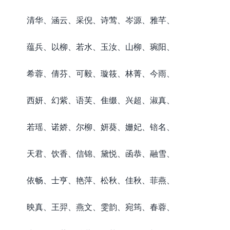
清华、涵云、采倪、诗莺、岑源、雅芊、
蕴兵、以柳、若水、玉汝、山柳、琬阳、
希蓉、倩芬、可毅、璇筱、林菁、今雨、
西妍、幻紫、语芙、隹缀、兴超、淑真、
若瑶、诺娇、尔柳、妍葵、姗妃、锫名、
天君、饮香、信锦、黛悦、函恭、融雪、
依畅、士亨、艳萍、松秋、佳秋、菲燕、
映真、王羿、燕文、雯韵、宛筠、春蓉、