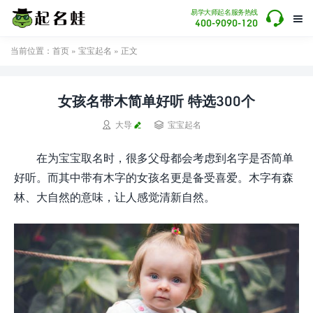

易学大师起名服务热线

400-9090-120
当前位置：
首页
»
宝宝起名
» 正文
女孩名带木简单好听 特选300个


大导
宝宝起名
在为宝宝取名时，很多父母都会考虑到名字是否简单
好听。而其中带有木字的女孩名更是备受喜爱。木字有森
林、大自然的意味，让人感觉清新自然。